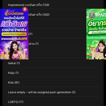
Inspirational แรงบันดาลใจ
(139)
X
Inspirational แรงบันดาลใจ
(392)
Interest
(3)
Investigation
(127)
Investigation สืบสวน
(1)
iQIYI
(60)
Isekai
(1)
Kaiju
(1)
Kids
(81)
Leave empty – will be assigned post-generation
(2)
LGBTQ
(17)