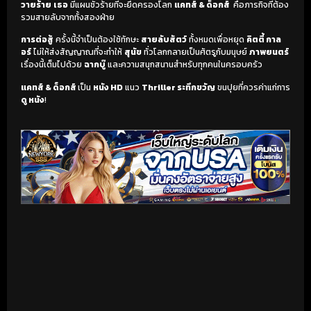
วายร้าย
เธอ
มีแผนชั่วร้ายที่จะยึดครองโลก
แคทส์ & ด็อกส์
คือภารกิจที่ต้อง
รวมสายลับจากทั้งสองฝ่าย
การต่อสู้
ครั้งนี้จำเป็นต้องใช้ทักษะ
สายลับสัตว์
ทั้งหมดเพื่อหยุด
คิตตี้ กาล
อร์
ไม่ให้ส่งสัญญาณที่จะทำให้
สุนัข
ทั่วโลกกลายเป็นศัตรูกับมนุษย์
ภาพยนตร์
เรื่องนี้เต็มไปด้วย
ฉากบู๊
และความสนุกสนานสำหรับทุกคนในครอบครัว
แคทส์ & ด็อกส์
เป็น
หนัง HD
แนว
Thriller ระทึกขวัญ
ขนปุยที่ควรค่าแก่การ
ดู หนัง
!
เริ่มดูวิดีโอ