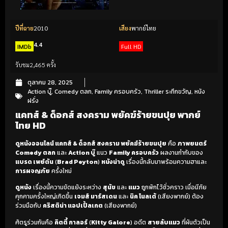
ปีที่ฉาย
2010
เสียง
พากย์ไทย
4.4
IMDb
Full HD
รับชม
2,465 ครั้ง
ตุลาคม 28, 2025
Action บู๊
,
Comedy ตลก
,
Family ครอบครัว
,
Thriller ระทึกขวัญ
,
หนัง
ฝรั่ง
แคทส์ & ด็อกส์ สงคราม พยัคฆ์ร้ายขนปุย พากย์
ไทย HD
ดูหนังออนไลน์ แคทส์ & ด็อกส์ สงคราม พยัคฆ์ร้ายขนปุย
คือ
ภาพยนตร์
Comedy ตลก
และ
Action บู๊
แนว
Family ครอบครัว
ผลงานกำกับของ
แบรด เพย์ตัน
(
Brad Peyton
)
หนังน่าดู
เรื่องนี้กลับมาพร้อมความฮาและ
การผจญภัย
ครั้งใหม่
ดูหนัง
เรื่องนี้ความขัดแย้งระหว่าง
สุนัข
และ
แมว
ถูกพักไว้ชั่วคราว เมื่อมีภัย
คุกคามครั้งใหญ่เกิดขึ้น
เจมส์ มาร์สเดน
และ
นิค โนลเต้
(เสียงพากย์) ต้อง
ร่วมมือกับ
คริสติน่า แอปเปิ้ลเกต
(เสียงพากย์)
ศัตรูร่วมกันคือ
คิตตี้ กาลอร์
(
Kitty Galore
) อดีต
สายลับแมว
ที่ผันตัวเป็น