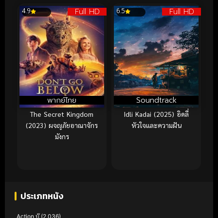
Full HD
Full HD
4.9
6.5
พากย์ไทย
Soundtrack
The Secret Kingdom
Idli Kadai (2025) อิดลี่
(2023) ผจญภัยอาณาจักร
หัวใจและความฝัน
มังกร
ประเภทหนัง
Action บู๊
(2,036)