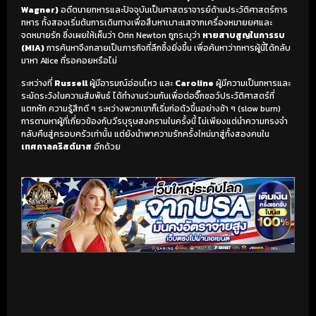
Wagner)
อดีตนายทหารและปัจจุบันเป็นศาสตราจารย์ด้านประวัติศาสตร์การ
ทหาร ทั้งสองเริ่มต้นการเดินทางเพื่อสืบหาเบาะแสจากเครื่องหมายยศและ
จดหมายรัก ซึ่งเผยให้เห็นว่า Orin Newton ถูกระบุว่า
หายสาบสูญในการรบ
(MIA)
การค้นหาจึงกลายเป็นภารกิจที่ลึกซึ้งยิ่งขึ้น เพื่อค้นหาว่าทหารผู้นี้ได้กลับ
มาหา Alice ที่รอคอยหรือไม่
ระหว่างที่
Russell
ผู้มีอารมณ์อ่อนไหว และ
Caroline
ผู้มีความเป็นทหารและ
ระมัดระวังในความสัมพันธ์ ได้ทำงานร่วมกันเพื่อต่อจิ๊กซอว์ประวัติศาสตร์ที่
แตกหัก ความรู้สึกดี ๆ ระหว่างพวกเขาก็เริ่มก่อตัวขึ้นอย่างช้า ๆ (slow burn)
การตามหาผู้ที่เกี่ยวข้องกับวีรบุรุษสงครามในครั้งนี้ ไม่เพียงแต่นำความทรงจำ
กลับคืนสู่ครอบครัวเท่านั้น แต่ยังนำพาความรักครั้งใหม่มาสู่ทั้งสองคนใน
เทศกาลคริสต์มาส
อีกด้วย
เริ่มดูวิดีโอ