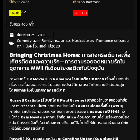
ปีที่ฉาย
2023
เสียง
Soundtrack
7.2
IMDb
Full HD
รับชม
2,465 ครั้ง
กันยายน 29, 2025
Comedy ตลก
,
Family ครอบครัว
,
Musical เพลง
,
Romance รักโรแมน
ติก
,
หนังฝรั่ง
,
หนังใหม่2023
Bringing Christmas Home:
ภารกิจคริสต์มาสเพื่อ
เกียรติยศและความรัก—การตามรอยจดหมายรักใน
ชุดทหาร WWII ที่เชื่อมโยงอดีตกับปัจจุบัน
ภาพยนตร์
TV Movie
แนว
Romance โรแมนติก/เทศกาล
เรื่องนี้ บอกเล่า
เรื่องราวที่ผสมผสานการสืบสวนทางประวัติศาสตร์เข้ากับความรักอันอบอุ่น
โดยมีฉากหลังเป็นเทศกาลคริสต์มาส
Russell Carlisle (รับบทโดย Paul Greene)
เจ้าของร้านขายของเก่าชื่อ
“Past Presents” ค้นพบชุดทหารเก่าแก่สมัย
สงครามโลกครั้งที่ 2 (WWII)
ภายในกระเป๋าเสื้อคลุมมีจดหมายรักและบัตรอวยพร
คริสต์มาสปี 1944
ที่จ่า
หน้าถึง
Orin Newton
จากคนรักชื่อ
Alice
ด้วยความซาบซึ้งในเรื่องราวเบื้อง
หลัง Russell จึงตั้งใจว่าต้องหาทางคืนสมบัติล้ำค่านี้ให้กับครอบครัวของ Orin
ให้ได้ก่อนวันคริสต์มาส
Russell ได้รับความช่วยเหลือจาก
Caroline Upton (รับบทโดย Jill