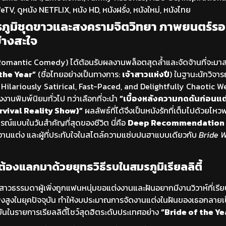
eTV
,
ดูหนัง NETFLIX
,
หนัง HD
,
หนังฝรั่ง
,
หนังใหม่
,
หนังไทย
มรภูมิชุดขาวและสงครามจิตวิทยา ภาพยนตร์ร
ย่างสะใจ
omantic Comedy) ได้ต้อนรับผลงานพล็อตสุดล้ำและจัดจ้านที่จะมาสร
the Year”
(ชื่อไทยอย่างเป็นทางการ:
เจ้าสาวแห่งปี
) ในฐานะนักวิจา
“A Hilariously Satirical, Fast-Paced, and Delightfully Chaotic 
นพิมพ์นิยมทั่วไป ทว่าเลือกที่จะนำ
“เบื้องหลังความกดดันก่อนแ
urvival Reality Show)”
ผลลัพธ์ที่ได้จึงเป็นหนังรักที่เต็มไปด้วยไห
ณ์แบบในวันสำคัญที่สุดของชีวิต นี่คือ
Deep Recommendation
านแต่ง และผู้ที่ประทับใจในสไตล์ความแซ่บปนฮาแบบเดียวกับ
Bride 
ฝันต้องแลกมาด้วยยุทธวิธีรบในสมรภูมิเรียลลิตี้
าวธรรมดาผู้เพิ่งถูกแฟนหนุ่มขอแต่งงานและฝันอยากมีงานวิวาห์ที่เรี
พุ่งสูงในยุคปัจจุบัน ทำให้งบประมาณการจัดงานแต่งในฝันของเธอกลายเป
งขันในรายการเรียลลิตี้โชว์สุดฮิตระดับประเทศอย่าง
“Bride of the Ye