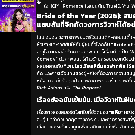
ใจ
,
iQIYI
,
Romance โรแมนติก
,
TrueID
,
Viu
,
W
Bride of the Year (2026): ส
แสบสันที่จิกกัดวงการวิวาห์ได้อ
ในปี 2026 วงการภาพยนตร์โรแมนติก-คอมเมดี้ (R
หัวเราะและรอยยิ้มให้กับผู้ชมทั่วโลกกับ
“Bride of 
อาวุโส ผมขอจำกัดความภาพยนตร์เรื่องนี้ว่าเป็น 
Comedy” ตัวภาพยนตร์ก้าวข้ามกรอบของหนังแต่งงา
ผสมผสานกับ
“เกมโชว์เรียลลิตี้แนวฟาดฟัน (S
กัด และการเฉือนคมของผู้หญิงที่ต้องการความสมบูร
หนังแนวแข่งขันสุดป่วน แฟนภาพยนตร์สายแฟชั่นง
Rich Asians
หรือ
The Proposal
เรื่องย่อฉบับเข้มข้น: เมื่อวิวาห์ใน
เรื่องราวส่องสปอร์ตไลท์ไปที่ชีวิตของ
“อลิซ”
หญิงส
อบอุ่น ทว่าด้วยวิกฤตทางการเงินและค่าครองชีพที่
เอื้อม จนกระทั่งเธอถูกเพื่อนสนิทแอบส่งชื่อเข้าแข่