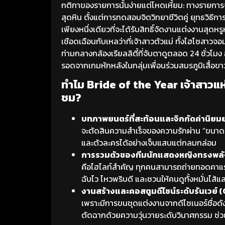
กติกาของรายการนั้นง่ายแต่โหดเหี้ยม: ทางรายการจะค
สุดหิน ตั้งแต่การทดสอบจิตวิทยาชีวิตคู่ ยุทธวิธีกา
เพียงหนึ่งเดียวที่จะได้รับสิทธิ์จัดงานแต่งงานสุด
เชือดเฉือนกับเหลว่าที่เจ้าสาวตัวแม่ ทั้งไฮโซสา
ท่ามกลางกล้องเรียลลิตี้ที่จับตาดูตลอด 24 ชั่วโม
รอดจากเกมหักหลังในกลุ่มเพื่อนร่วมสมรภูมิเสื้อขา
ทำไม Bride of the Year เจ้าสาวแห
ชม?
บทภาพยนตร์ที่สะท้อนและจิกกัดค่านิยมย
จะตัดสินความสำเร็จของความรักผ่าน “ขนาดข
และตัวละครได้อย่างเจ็บแสบแต่กลมกล่อม
การรวมตัวของทีมนักแสดงหญิงทรงพลั
คือไฮไลท์สำคัญ ทุกคนสามารถถ่ายทอดคาแรกเ
ฉับไว ไหวพริบดี และชวนให้คนดูทั้งหมั่นไส้
งานสร้างและคอสตูมดีไซน์ระดับรันเวย
เพราะมีการขนชุดแต่งงานจากดีไซเนอร์ชื่อ
ตัดฉากด้วยความวุ่นวายระดับวินาศกรรม ช่ว