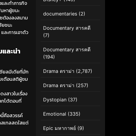
ตัวและทำภารกิจ
้นหาผู้ชนะ
documentaries
(2)
อลิซต้องลงสนาม
ชัยชนะ
Documentary สารคดี
จ และการเอาตัว
(7)
มและน่า
Documentary สารคดี
(194)
Drama ดราม่า
(2,787)
ยลมีเดียที่มัก
เตือนสติผู้ชม
Drama ดราม่า
(257)
งสาวในเรื่อง
Dystopian
(37)
กโต้ตอบที่
Emotional
(335)
นี้คือสวรรค์
พาสเทลสดใสแต่
Epic มหากาพย์
(9)