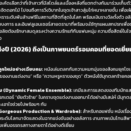
ัดเลือกว่าที่เจ้าสาวที่มีสไตล์และเบื้องหลังที่แตกต่างกันมาร่วมเก็บ
รจัดดอกไม้ ไปจนถึงการวิ่งวิบากในชุดเจ้าสาวสุ่มไก่หนาหลายชั้น เพื่อเฟ
หรูหราระดับพันล้านฟรีในสถานที่ฮิตที่สุดในโลก พร้อมเงินรางวัลตั้งตัว 
วจอมบงการ และอินฟลูเอนเซอร์สายดรามาที่พร้อมจะใช้ทุกแผนสกปรกเพื่อ
ง อลิซต้องรักษาสมดุลระหว่างความรักแท้กับแฟนหนุ่ม ความซื่อสัตย์ในใ
ว
่งปี (2026) ถึงเป็นภาพยนตร์รอมคอมที่ยอดเยี่ย
ุคใหม่อย่างเฉียบคม:
หนังเล่นตลกกับความหมกมุ่นของสังคมยุคโซเชี
องงานแต่งงาน” หรือ “ความหรูหราของชุด” ตัวหนังใช้มุกตลกร้ายคอย
ง (Dynamic Female Ensemble):
เคมีและการแสดงของทีมนักแสด
ตอร์ “ยัยตัวร้าย” ในคราบชุดแต่งงานออกมาได้อย่างมีเสน่ห์ มีมุกตล
และเอาใจช่วยไปพร้อมๆ กัน
์ (Gorgeous Production & Wardrobe):
สำหรับคอแฟชั่น หนังเรื่อง
ดังระดับโลกมาจัดแสดงในฉากแข่งขันอย่างอลังการ งานภาพเน้นโทนสี
ยเพิ่มอรรถรสทางสายตาได้อย่างดีเยี่ยม