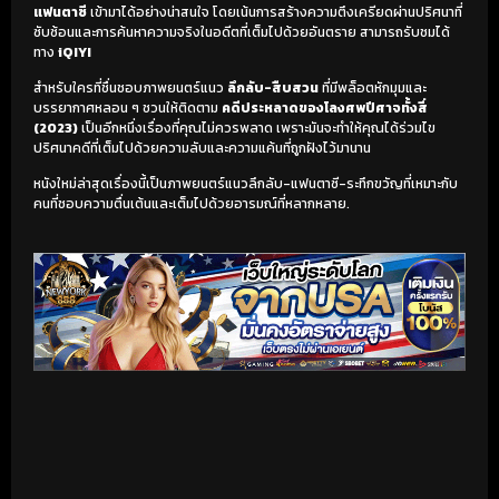
แฟนตาซี
เข้ามาได้อย่างน่าสนใจ โดยเน้นการสร้างความตึงเครียดผ่านปริศนาที่
ซับซ้อนและการค้นหาความจริงในอดีตที่เต็มไปด้วยอันตราย สามารถรับชมได้
ทาง
iQIYI
สำหรับใครที่ชื่นชอบภาพยนตร์แนว
ลึกลับ-สืบสวน
ที่มีพล็อตหักมุมและ
บรรยากาศหลอน ๆ ชวนให้ติดตาม
คดีประหลาดของโลงศพปีศาจทั้งสี่
(2023)
เป็นอีกหนึ่งเรื่องที่คุณไม่ควรพลาด เพราะมันจะทำให้คุณได้ร่วมไข
ปริศนาคดีที่เต็มไปด้วยความลับและความแค้นที่ถูกฝังไว้มานาน
หนังใหม่ล่าสุดเรื่องนี้เป็นภาพยนตร์แนวลึกลับ-แฟนตาซี-ระทึกขวัญที่เหมาะกับ
คนที่ชอบความตื่นเต้นและเต็มไปด้วยอารมณ์ที่หลากหลาย.
เริ่มดูวิดีโอ