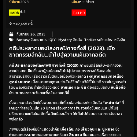
ปีที่ฉาย
2023
เสียง
พากย์ไทย
6.4
IMDb
Full HD
รับชม
2,465 ครั้ง
กันยายน 26, 2025
Fantasy จินตนาการ
,
iQIYI
,
Mystery ลึกลับ
,
Thriller ระทึกขวัญ
,
หนังจีน
คดีประหลาดของโลงศพปีศาจทั้งสี่ (2023): เมื่อ
ฆาตกรรมลึกลับ…นำไปสู่ความแค้นจากอดีต
คดีประหลาดของโลงศพปีศาจทั้งสี่ (2023)
ภาพยนตร์ลึกลับ-ระทึกขวัญ
จากประเทศ
จีน
ที่จะพาผู้ชมย้อนกลับไปสู่ปลายยุคราชวงศ์ชิงและต้น
สาธารณรัฐจีน เรื่องราวเริ่มต้นเมื่อเมืองจิ่วเหอเกิด
เหตุฆาตกรรมต่อเนื่อง
สุดประหลาด
เมื่อหลายศพถูกพบว่าเสียชีวิตด้วยวิธีที่ไม่ปกติ ราวกับถูกกระทำ
โดยพลังชั่วร้าย ทำให้ตำรวจหญิง
ซานเกิง
และ
ชีสี่
ต้องร่วมมือกับ
ซินสือซื่อ
นักมายากลชาวตะวันตกเพื่อสืบสวนคดีนี้
ยิ่งพวกเขาล้วงลึกก็ยิ่งพบเบาะแสที่เกี่ยวข้องกับองค์กรลึกลับ
“เหล่าเค่อ”
ที่
เคยถูกทำลายไปเมื่อ 20 ปีก่อน เรื่องราวการสืบสวนจึงซับซ้อนและนำไปสู่
ปริศนาความแค้นในอดีตที่พลิกเมืองเล็ก ๆ ให้เต็มไปด้วยบรรยากาศอันน่าสะ
พรึงกลัว
ภาพยนตร์เรื่องนี้มีนักแสดงนำคือ
เจิ้ง เฉิน
,
กง เสี่ยวจุน
และ
ซู่ หยาง
ซึ่ง
ถ่ายทอดบรรยากาศของภาพยนตร์แนว
สืบสวน
ที่ผสมผสานเรื่องราวแนว