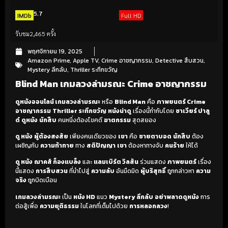
5.7
IMDb
Full HD
รับชม
2,465 ครั้ง
พฤศจิกายน 19, 2025
Amazon Prime
,
Apple TV
,
Crime อาชญากรรม
,
Detective สืบสวน
,
Mystery ลึกลับ
,
Thriller ระทึกขวัญ
Blind Man เกมลวงล่ามรณะ Crime อาชญากรรม
ดูหนังออนไลน์ เกมลวงล่ามรณะ
หรือ
Blind Man
คือ
ภาพยนตร์ Crime
อาชญากรรม
Thriller ระทึกขวัญ
หนังน่าดู
เรื่องนี้กำกับโดย
ซาเวียร์ ปาลู
ด์
ดูหนัง
นักสืบ
คนหนึ่งต้องไขคดี
ฆาตกรรม
สุดสยอง
ดู หนัง
ผู้ต้องสงสัย
เพียงคนเดียวของ
เขา
คือ
ชายตาบอด
นักสืบ
ต้อง
เผชิญกับ
ความท้าทาย
ทาง
สติปัญญา
เขา
ต้องหาทางจับ
คนร้าย
ให้ได้
ดู หนัง
ฌาคส์ ก็องแบล็ง
และ
แลมเบิร์ต วิลสัน
ร่วมแสดง
ภาพยนตร์
เรื่อง
นี้แสดง
การสืบสวน
ที่นำไปสู่
ความลับ
อันมืดมิด
ผู้บริสุทธิ์
ถูกกล่าวหา
ความ
จริง
ถูกบิดเบือน
เกมลวงล่ามรณะ
เป็น
หนัง HD
แนว
Mystery ลึกลับ
อย่าพลาดดูหนัง
การ
ต่อสู้เพื่อ
ความยุติธรรม
ในโลกที่เต็มไปด้วย
การหลอกลวง
!