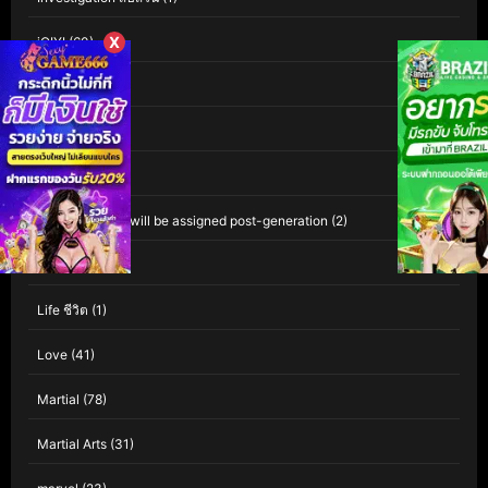
X
iQIYI
(60)
Isekai
(1)
Kaiju
(1)
Kids
(80)
Leave empty – will be assigned post-generation
(2)
LGBTQ
(17)
Life ชีวิต
(1)
Love
(41)
Martial
(78)
Martial Arts
(31)