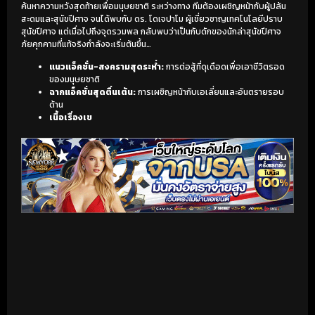
ค้นหาความหวังสุดท้ายเพื่อมนุษยชาติ ระหว่างทาง ทีมต้องเผชิญหน้ากับผู้ปล้น
สะดมและสุนัขปีศาจ จนได้พบกับ ดร. โดเจปาโม ผู้เชี่ยวชาญเทคโนโลยีปราบ
สุนัขปีศาจ แต่เมื่อไปถึงจุดรวมพล กลับพบว่าเป็นกับดักของนักล่าสุนัขปีศาจ
ภัยคุกคามที่แท้จริงกำลังจะเริ่มต้นขึ้น…
แนวแอ็คชั่น-สงครามสุดระห่ำ:
การต่อสู้ที่ดุเดือดเพื่อเอาชีวิตรอด
ของมนุษยชาติ
ฉากแอ็คชั่นสุดตื่นเต้น:
การเผชิญหน้ากับเอเลี่ยนและอันตรายรอบ
ด้าน
เนื้อเรื่องเข
เริ่มดูวิดีโอ