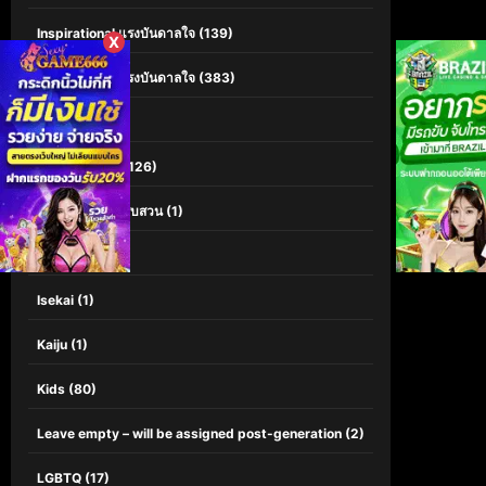
Inspirational แรงบันดาลใจ
(139)
X
Inspirational แรงบันดาลใจ
(383)
Interest
(3)
Investigation
(126)
Investigation สืบสวน
(1)
iQIYI
(60)
Isekai
(1)
Kaiju
(1)
Kids
(80)
Leave empty – will be assigned post-generation
(2)
LGBTQ
(17)