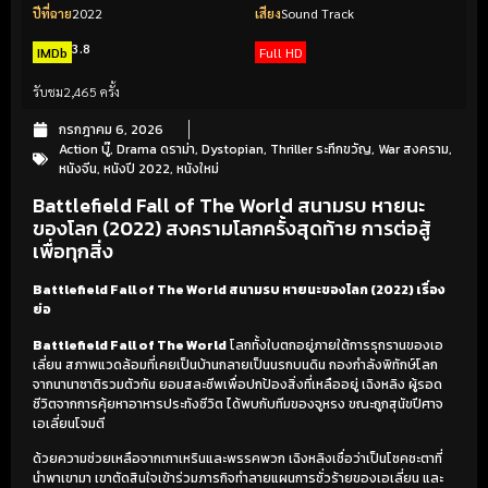
ปีที่ฉาย
2022
เสียง
Sound Track
3.8
IMDb
Full HD
รับชม
2,465 ครั้ง
กรกฎาคม 6, 2026
Action บู๊
,
Drama ดราม่า
,
Dystopian
,
Thriller ระทึกขวัญ
,
War สงคราม
,
หนังจีน
,
หนังปี 2022
,
หนังใหม่
Battlefield Fall of The World สนามรบ หายนะ
ของโลก (2022) สงครามโลกครั้งสุดท้าย การต่อสู้
เพื่อทุกสิ่ง
Battlefield Fall of The World สนามรบ หายนะของโลก (2022) เรื่อง
ย่อ
Battlefield Fall of The World
โลกทั้งใบตกอยู่ภายใต้การรุกรานของเอ
เลี่ยน สภาพแวดล้อมที่เคยเป็นบ้านกลายเป็นนรกบนดิน กองกำลังพิทักษ์โลก
จากนานาชาติรวมตัวกัน ยอมสละชีพเพื่อปกป้องสิ่งที่เหลืออยู่ เฉิงหลิง ผู้รอด
ชีวิตจากการคุ้ยหาอาหารประทังชีวิต ได้พบกับทีมของจูหรง ขณะถูกสุนัขปีศาจ
เอเลี่ยนโจมตี
ด้วยความช่วยเหลือจากเกาเหรินและพรรคพวก เฉิงหลิงเชื่อว่าเป็นโชคชะตาที่
นำพาเขามา เขาตัดสินใจเข้าร่วมภารกิจทำลายแผนการชั่วร้ายของเอเลี่ยน และ