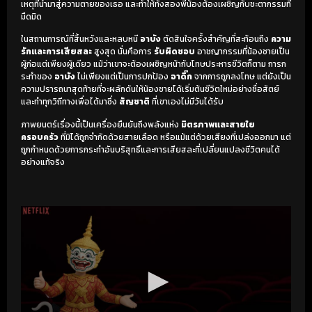
เหตุที่นำมาสู่ความตายของเธอ และทำให้ทั้งสองพี่น้องต้องเผชิญกับชะตากรรมที่
มืดมิด
ในสถานการณ์ที่สิ้นหวังและหลบหนี
อาบัง
ตัดสินใจครั้งสำคัญที่สะท้อนถึง
ความ
รักและการเสียสละ
สูงสุด นั่นคือการ
รับผิดชอบ
อาชญากรรมที่น้องชายเป็น
ผู้ก่อแต่เพียงผู้เดียว แม้ว่าเขาจะต้องเผชิญหน้ากับโทษประหารชีวิตก็ตาม การก
ระทำของ
อาบัง
ไม่เพียงแต่เป็นการปกป้อง
อาดิ๊ก
จากการถูกลงโทษ แต่ยังเป็น
ความปรารถนาสุดท้ายที่จะผลักดันให้น้องชายได้เริ่มต้นชีวิตใหม่อย่างซื่อสัตย์
และทำทุกวิถีทางเพื่อได้มาซึ่ง
สัญชาติ
ที่เขาเองไม่มีวันได้รับ
ภาพยนตร์เรื่องนี้เป็นเครื่องยืนยันถึงพลังแห่ง
มิตรภาพและสายใย
ครอบครัว
ที่มิได้ถูกจำกัดด้วยสายเลือด หรือแม้แต่ด้วยเสียงที่เปล่งออกมา แต่
ถูกกำหนดด้วยการกระทำอันบริสุทธิ์และการเสียสละที่เปลี่ยนแปลงชีวิตคนได้
อย่างแท้จริง