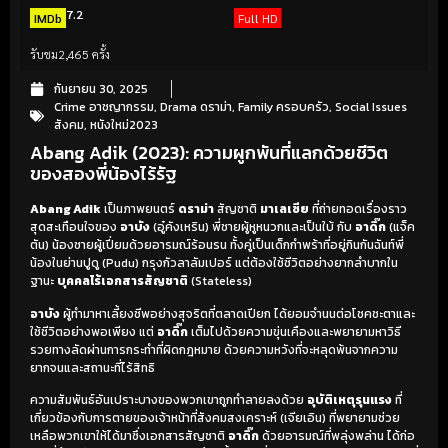
7.2
IMDb
Full HD
รับชม
2,465 ครั้ง
กันยายน 30, 2025
Crime อาชญากรรม
,
Drama ดราม่า
,
Family ครอบครัว
,
Social Issues
สังคม
,
หนังใหม่2023
Abang Adik (2023): ความผูกพันที่แลกด้วยชีวิต
ของสองพี่น้องไร้รัฐ
Abang Adik
เป็นภาพยนตร์
ดราม่า
สัญชาติ
มาเลเซีย
ที่ถ่ายทอดเรื่องราว
สุดสะเทือนใจของ
อาบัง
(อู๋คังเหริน) พี่ชายผู้หูหนวกและเป็นใบ้ กับ
อาดิ๊ก
(แจ็ค
ตัน) น้องชายผู้เปี่ยมด้วยอารมณ์ร้อนรน ทั้งคู่เป็นเด็กกำพร้าที่อยู่กินกันฉันท์พี่
น้องในย่านปูดู (Pudu) กรุงกัวลาลัมเปอร์ แต่ต้องใช้ชีวิตอย่างยากลำบากใน
ฐานะ
บุคคลไร้เอกสารสัญชาติ
(Stateless)
อาบัง
ผู้ทำมาหาเลี้ยงชีพอย่างสุจริตที่ตลาดเปียก ได้ยอมจำนนต่อโชคชะตาและ
ใช้ชีวิตอย่างพอเพียง แต่
อาดิ๊ก
เต็มไปด้วยความขุ่นเคืองและพยายามหาวิธี
รวยทางลัดผ่านการกระทำที่ผิดกฎหมาย ด้วยความหวังที่จะหลุดพ้นจากความ
ยากจนและสถานะที่ไร้สิทธิ
ความสัมพันธ์อันเปราะบางของพวกเขาถูกทำลายลงด้วย
อุบัติเหตุรุนแรง
ที่
เกี่ยวข้องกับการตายของเจ้าหน้าที่สังคมสงเคราะห์ (เจียเอิน) ที่พยายามช่วย
เหลือพวกเขาให้ได้มาซึ่งเอกสารสัญชาติ
อาดิ๊ก
ด้วยอารมณ์ที่พลุ่งพล่าน ได้ก่อ