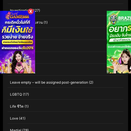
Investigation
(127)
X
Investigation สืบสวน
(1)
iQIYI
(60)
Isekai
(1)
Kaiju
(1)
Kids
(81)
Leave empty – will be assigned post-generation
(2)
LGBTQ
(17)
Life ชีวิต
(1)
Love
(41)
Martial
(78)