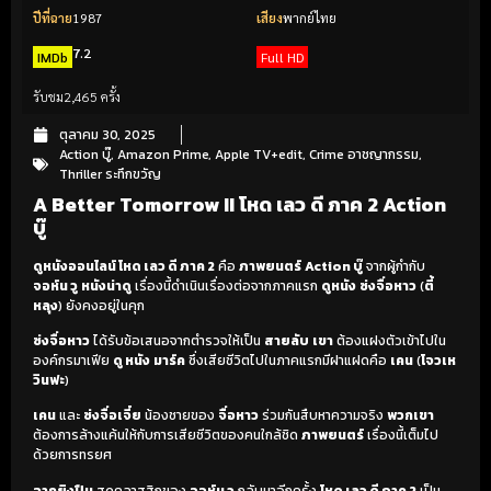
ปีที่ฉาย
1987
เสียง
พากย์ไทย
7.2
IMDb
Full HD
รับชม
2,465 ครั้ง
ตุลาคม 30, 2025
Action บู๊
,
Amazon Prime
,
Apple TV+edit
,
Crime อาชญากรรม
,
Thriller ระทึกขวัญ
A Better Tomorrow II โหด เลว ดี ภาค 2 Action
บู๊
ดูหนังออนไลน์ โหด เลว ดี ภาค 2
คือ
ภาพยนตร์
Action บู๊
จากผู้กำกับ
จอห์น วู
หนังน่าดู
เรื่องนี้ดำเนินเรื่องต่อจากภาคแรก
ดูหนัง
ซ่งจื่อหาว
(
ตี้
หลุง
) ยังคงอยู่ในคุก
ซ่งจื่อหาว
ได้รับข้อเสนอจากตำรวจให้เป็น
สายลับ
เขา
ต้องแฝงตัวเข้าไปใน
องค์กรมาเฟีย
ดู หนัง
มาร์ค
ซึ่งเสียชีวิตไปในภาคแรกมีฝาแฝดคือ
เคน
(
โจวเห
วินฟะ
)
เคน
และ
ซ่งจื่อเจี๋ย
น้องชายของ
จื่อหาว
ร่วมกันสืบหาความจริง
พวกเขา
ต้องการล้างแค้นให้กับการเสียชีวิตของคนใกล้ชิด
ภาพยนตร์
เรื่องนี้เต็มไป
ด้วยการทรยศ
ฉากยิงปืน
สุดคลาสสิกของ
จอห์น วู
กลับมาอีกครั้ง
โหด เลว ดี ภาค 2
เป็น