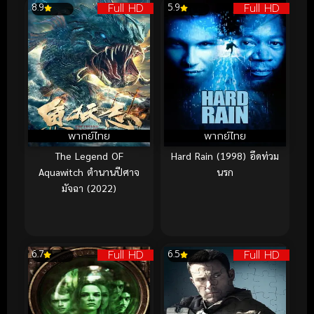
Full HD
Full HD
8.9
5.9
พากย์ไทย
พากย์ไทย
The Legend OF
Hard Rain (1998) อึดท่วม
Aquawitch ตำนานปีศาจ
นรก
มัจฉา (2022)
Full HD
Full HD
6.7
6.5