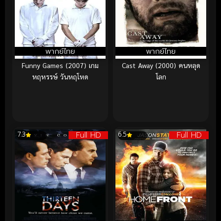
พากย์ไทย
พากย์ไทย
Funny Games (2007) เกม
Cast Away (2000) คนหลุด
หฤหรรษ์ วันหฤโหด
โลก
Full HD
Full HD
7.3
6.5