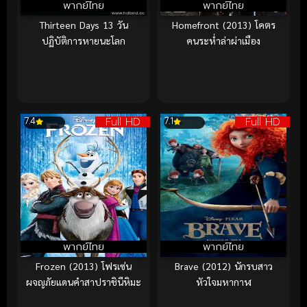
พากย์ไทย
พากย์ไทย
Thirteen Days 13 วัน
Homefront (2013) โคตร
ปฏิบัติการหายนะโลก
คนระห่ำล่าผ่าเมือง
Full HD
Full HD
7.4
7.1
พากย์ไทย
พากย์ไทย
Frozen (2013) โฟรเซ่น
Brave (2012) นักรบสาว
ผจญภัยแดนคำสาปราชินีหิมะ
หัวใจมหากาฬ