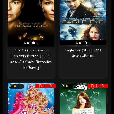
พากย์ไทย
พากย์ไทย
The Curious Case of
Eagle Eye (2008) แผน
Benjamin Button (2008)
สังหารพลิกนรก
เบนจามิน บัตตัน อัศจรรย์ฅน
โลกไม่เคยรู้
Full HD
Full HD
6.2
7.0