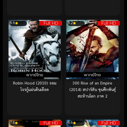
Full HD
Full HD
6.6
6.2
พากย์ไทย
พากย์ไทย
Robin Hood (2010) จอม
300 Rise of an Empire
โจรกู้แผ่นดินเดือด
(2014) สปาร์ตัน ขุนศึกพันธุ์
สะท้านโลก ภาค 2
Full HD
Full HD
7.8
6.6