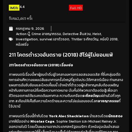
4.4
IMDb
Full HD
รับชม
2,465 ครั้ง
กรกฎาคม 9, 2026
Action บู๊
,
Crime อาชญากรรม
,
Detective สืบสวน
,
Heist
,
Investigation
,
survival เอาตัวรอด
,
Thriller ระทึกขวัญ
,
หนังปี 2018
,
หนังฝรั่ง
211 โคตรตำรวจอันตราย (2018) ฮีโร่ผู้ไม่ยอมแพ้
211 โคตรตำรวจอันตราย (2018) เรื่องย่อ
ภาพยนตร์เรื่องนี้พาผู้ชมดำดิ่งสู่ใจกลางมหานครลอสแอนเจลิส ที่ซึ่งกลุ่มอดีต
ทหารผ่านศึกวางแผนปล้นธนาคารครั้งใหญ่ที่สุดในประวัติศาสตร์เมือง ท่ามกลาง
แผนการอันซับซ้อนและโหดเหี้ยมนี้ เจ้าหน้าที่ตำรวจผู้กล้าหาญกลับต้องเผชิญ
หน้ากับสถานการณ์ที่เหนือความคาดหมาย บีบคั้นให้พวกเขาต้องต่อสู้เพื่อเอา
ชีวิตรอดภายใต้แรงกดดันมหาศาล ความตึงเครียด
ระทึกขวัญ
แผ่ซ่านไปทั่วทุก
ฉาก สะท้อนให้เห็นถึงความโหดร้ายและความไม่แน่นอนของโลก
อาชญากรรม
ที่
ไร้ปรานี
ภาพยนตร์เรื่องนี้กำกับโดย
York Alec Shackleton
นำแสดงโดย
นักแสดง
มากฝีมืออย่าง
Nicolas Cage
, Sophie Skelton และ Michael Rainey Jr.
ออกฉายในปี โดยเป็นผลงานจากประเทศสหรัฐอเมริกา ตัวหนังมุ่งเน้นนำเสนอ
แก่นแท้ทางอารมณ์ที่ทั้งสิ้นหวังและเต็มไปด้วยการต่อสู้เพื่อเอาชีวิตรอด การ