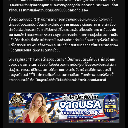
ปะทะกันระหว่างผู้รักษากฎหมายและอาชญากรถูกถ่ายทอดออกมาอย่างดิบเถื่อน
สร้างบรรยากาศแห่งความขัดแย้งที่เข้มข้นตลอดทั้งเรื่อง
สิ่งที่โดดเด่นของ “211” คือการถ่ายทอดความกดดันอันหนักหน่วงที่เจ้าหน้าที่
ตำรวจต้องแบกรับเมื่อเผชิญหน้ากับ
อาชญากรรม
ระดับมหภาค การเล่าเรื่อง
ดำเนินไปอย่างรวดเร็ว แต่ก็ยังคงไว้ซึ่งรายละเอียดที่ชวนติดตาม เคมีของ
นัก
แสดง
หลัก โดยเฉพาะ Nicolas Cage สามารถถ่ายทอดความมุ่งมั่นและความสิ้น
หวังได้อย่างน่าเชื่อถือ แม้ว่าอาจมีบางช่วงที่การดำเนินเรื่องอาจดูเร่งรีบไปบ้าง
แต่โดยรวมแล้ว งานสร้างภาพและเสียงก็ช่วยเสริมอรรถรสให้บรรยากาศของ
หนังดูสมจริงและตึงเครียดมากยิ่งขึ้น
โดยสรุปแล้ว “211 โคตรตำรวจอันตราย” เป็นภาพยนตร์แอ็คชั่น
ระทึกขวัญ
ที่
มอบประสบการณ์การรับชมที่เข้มข้น เหมาะสำหรับผู้ชมที่ชื่นชอบหนังแนวไล่ล่า
ต่อสู้ และการเอาชีวิตรอดภายใต้สถานการณ์คับขัน แม้จะไม่ใช่ภาพยนตร์ที่
สมบูรณ์แบบไร้ที่ติ แต่ความดิบเถื่อนและความตึงเครียดที่ภาพยนตร์เรื่องนี้
สามารถมอบให้ ถือเป็นจุดแข็งที่ทำให้เป็นที่น่าจดจำสำหรับคอหนังแนวนี้