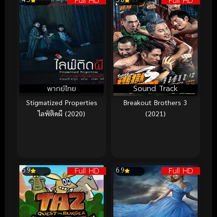
Full HD
Full HD
พากย์ไทย
Sound Track
Stigmatized Properties
Breakout Brothers 3
ไลฟ์ติดผี (2020)
(2021)
Full HD
Full HD
5.9
6.9