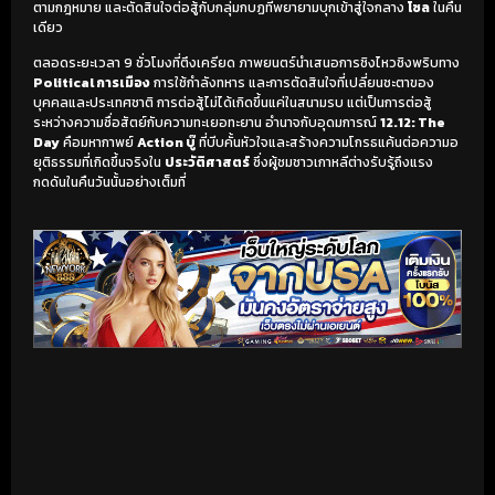
ตามกฎหมาย และตัดสินใจต่อสู้กับกลุ่มกบฏที่พยายามบุกเข้าสู่ใจกลาง
โซล
ในคืน
เดียว
ตลอดระยะเวลา 9 ชั่วโมงที่ตึงเครียด ภาพยนตร์นำเสนอการชิงไหวชิงพริบทาง
Political การเมือง
การใช้กำลังทหาร และการตัดสินใจที่เปลี่ยนชะตาของ
บุคคลและประเทศชาติ การต่อสู้ไม่ได้เกิดขึ้นแค่ในสนามรบ แต่เป็นการต่อสู้
ระหว่างความซื่อสัตย์กับความทะเยอทะยาน อำนาจกับอุดมการณ์
12.12: The
Day
คือมหากาพย์
Action บู๊
ที่บีบคั้นหัวใจและสร้างความโกรธแค้นต่อความอ
ยุติธรรมที่เกิดขึ้นจริงใน
ประวัติศาสตร์
ซึ่งผู้ชมชาวเกาหลีต่างรับรู้ถึงแรง
กดดันในคืนวันนั้นอย่างเต็มที่
เริ่มดูวิดีโอ