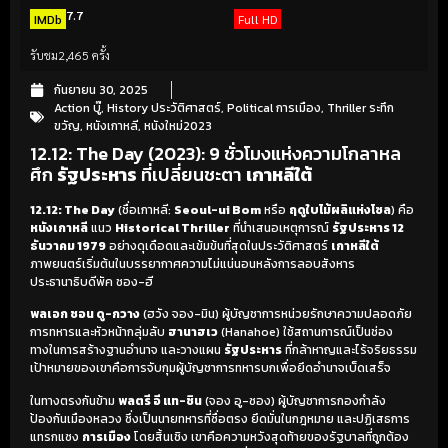
7.7
IMDb
Full HD
รับชม
2,465 ครั้ง
กันยายน 30, 2025
Action บู๊
,
History ประวัติศาสตร์
,
Political การเมือง
,
Thriller ระทึก
ขวัญ
,
หนังเกาหลี
,
หนังใหม่2023
12.12: The Day (2023): 9 ชั่วโมงแห่งความโกลาหล
ศึก
รัฐประหาร
ที่เปลี่ยนชะตา
เกาหลีใต้
12.12: The Day
(ชื่อเกาหลี:
Seoul-ui Bom
หรือ
ฤดูใบไม้ผลิแห่งโซล
) คือ
หนังเกาหลี
แนว
Historical Thriller
ที่นำเสนอเหตุการณ์
รัฐประหาร 12
ธันวาคม 1979
อย่างดุเดือดและเข้มข้นที่สุดในประวัติศาสตร์
เกาหลีใต้
ภาพยนตร์เริ่มต้นในบรรยากาศความไม่แน่นอนหลังการลอบสังหาร
ประธานาธิบดีพัค ชอง-ฮี
พลเอก ชอน ดู-กวาง
(ฮวัง จอง-มิน) ผู้บัญชาการหน่วยรักษาความปลอดภัย
การทหารและหัวหน้ากลุ่มลับ
ฮานาฮเว
(Hanahoe) ใช้สถานการณ์เป็นช่อง
ทางในการสร้างฐานอำนาจ และวางแผน
รัฐประหาร
ที่กล้าหาญและไร้จริยธรรม
เป้าหมายของเขาคือการจับกุมผู้บัญชาการทหารบกเพื่อยึดอำนาจเบ็ดเสร็จ
ในทางตรงกันข้าม
พลตรี อี แท-ชิน
(จอง อู-ซอง) ผู้บัญชาการกองกำลัง
ป้องกันเมืองหลวง ซึ่งเป็นนายทหารที่ซื่อตรง ยึดมั่นในกฎหมาย และปฏิเสธการ
แทรกแซง
การเมือง
โดยสิ้นเชิง เขาคือความหวังสุดท้ายของรัฐบาลที่ถูกต้อง