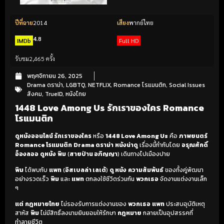
ปีที่ฉาย
2014
เสียง
พากย์ไทย
4.8
IMDb
Full HD
รับชม
2,465 ครั้ง
พฤศจิกายน 26, 2025
Drama ดราม่า
,
LGBTQ
,
NETFLIX
,
Romance โรแมนติก
,
Social Issues
สังคม
,
TrueID
,
หนังไทย
1448 Love Among Us รักเราของใคร Romance
โรแมนติก
ดูหนังออนไลน์ รักเราของใคร
หรือ
1448 Love Among Us
คือ
ภาพยนตร์
Romance โรแมนติก
Drama ดราม่า
หนังน่าดู
เรื่องนี้กำกับโดย
อรุณศักดิ์
อ็องลออ
ดูหนัง
พิม
(
สายป่าน อภิญญา
) เดินทางไปเมืองปาย
พิม
ได้พบกับ
แพท
(
อิสเบลล่า เลเต้
)
ดู หนัง
ความสัมพันธ์
ของทั้งคู่พัฒนา
อย่างรวดเร็ว
พิม
และ
แพท
ตกลงใช้ชีวิตร่วมกัน
พวกเธอ
จัดงานแต่งงานเล็ก
ๆ
แต่
กฎหมายไทย
ไม่รองรับการแต่งงานของ
พวกเธอ
แพท
ประสบอุบัติเหตุ
สาหัส
พิม
ไม่มีสิทธิ์ลงนามยินยอมให้รักษา
กฎหมาย
กลายเป็นอุปสรรคที่
ทำลายชีวิต