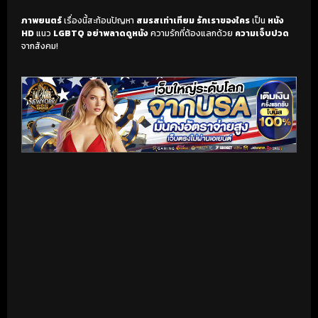
ภาพยนตร์
เรื่องนี้สะท้อนปัญหา
สมรสเท่าเทียม
รักเราของใคร
เป็น
หนัง
HD
แนว
LGBTQ
อย่าพลาดดูหนัง
ความรักที่ต้องแลกด้วย
ความเจ็บปวด
จากสังคม!
เริ่มดูวิดีโอ