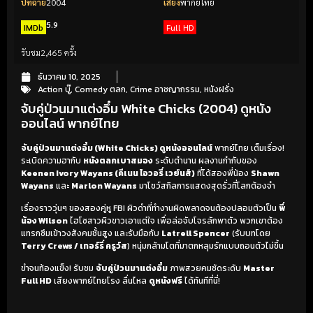
ปีที่ฉาย
2004
เสียง
พากย์ไทย
5.9
IMDb
Full HD
รับชม
2,465 ครั้ง
ธันวาคม 10, 2025
Action บู๊
,
Comedy ตลก
,
Crime อาชญากรรม
,
หนังฝรั่ง
จับคู่ป่วนมาแต่งอึ๋ม White Chicks (2004) ดูหนัง
ออนไลน์ พากย์ไทย
จับคู่ป่วนมาแต่งอึ๋ม (White Chicks) ดูหนังออนไลน์
พากย์ไทย เต็มเรื่อง!
ระเบิดความฮากับ
หนังตลกเบาสมอง
ระดับตำนาน ผลงานกำกับของ
Keenen Ivory Wayans (คีเนน ไอวอรี่ เวย์นส์)
ที่ได้สองพี่น้อง
Shawn
Wayans
และ
Marlon Wayans
มาโชว์สกิลการแสดงสุดรั่วที่โลกต้องจำ
เรื่องราววุ่นๆ ของสองคู่หู FBI ผิวดำที่ทำงานผิดพลาดจนต้องปลอมตัวเป็น
พี่
น้อง Wilson
ไฮโซสาวผิวขาวเอาแต่ใจ เพื่อล่อจับโจรลักพาตัว พวกเขาต้อง
แทรกซึมเข้าวงสังคมชั้นสูง และรับมือกับ
Latrell Spencer
(รับบทโดย
Terry Crews / เทอร์รี่ ครูว์ส
) หนุ่มกล้ามโตที่มาตกหลุมรักแบบถอนตัวไม่ขึ้น
ขำจนท้องแข็ง! รับชม
จับคู่ป่วนมาแต่งอึ๋ม
ภาพสวยคมชัดระดับ
Master
Full HD
เสียงพากย์ไทยโรง ลื่นไหล
ดูหนังฟรี
ได้ทันทีที่นี่!