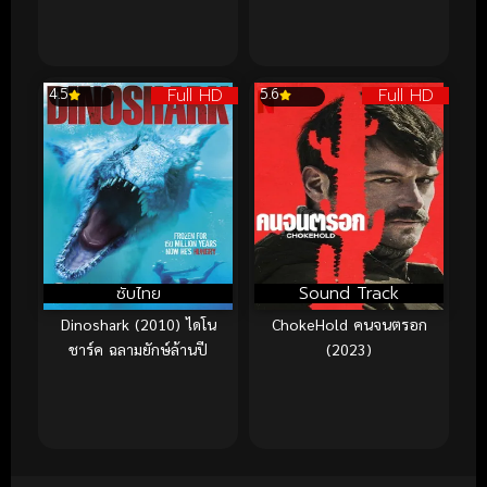
Full HD
Full HD
4.5
5.6
ซับไทย
Sound Track
Dinoshark (2010) ไดโน
ChokeHold คนจนตรอก
ชาร์ค ฉลามยักษ์ล้านปี
(2023)