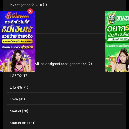
Investigation สืบสวน
(1)
X
iQIYI
(60)
Isekai
(1)
Kaiju
(1)
Kids
(81)
Leave empty – will be assigned post-generation
(2)
LGBTQ
(17)
Life ชีวิต
(1)
Love
(41)
Martial
(78)
Martial Arts
(31)