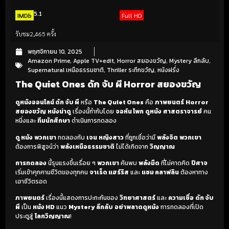
5.1
IMDb
Full HD
รับชม
2,465 ครั้ง
พฤศจิกายน 10, 2025
Amazon Prime
,
Apple TV+edit
,
Horror สยองขวัญ
,
Mystery ลึกลับ
,
Supernatural เหนือธรรมชาติ
,
Thriller ระทึกขวัญ
,
หนังฝรั่ง
The Quiet Ones ดัก จับ ผี Horror สยองขวัญ
ดูหนังออนไลน์ ดัก จับ ผี
หรือ
The Quiet Ones
คือ
ภาพยนตร์
Horror
สยองขวัญ
หนังน่าดู
เรื่องนี้กำกับโดย
จอห์น โพก
ดูหนัง
ศาสตราจารย์
คน
หนึ่งและ
ทีมนักศึกษา
ดำเนินการทดลอง
ดู หนัง
พวกเขา
ทดลองกับ
เจน
หญิงสาว
ที่ถูกเชื่อว่ามี
พลังจิต
พวกเขา
ต้องการพิสูจน์ว่า
พลังเหนือธรรมชาติ
ไม่ได้เกิดจาก
วิญญาณ
การทดลอง
นี้รุนแรงขึ้นเรื่อย ๆ
พวกเขา
ค้นพบ
พลังมืด
ที่ไม่คาดคิด
ปีศาจ
เริ่มเข้าคุกคามชีวิตของทุกคน
จาเร็ด แฮร์ริส
และ
แซม คลาฟลิน
ต้องหาทาง
เอาชีวิตรอด
ภาพยนตร์
เรื่องนี้แสดงการปะทะกันของ
วิทยาศาสตร์
และ
ความเชื่อ
ดัก จับ
ผี
เป็น
หนัง HD
แนว
Mystery ลึกลับ
อย่าพลาดดูหนัง
การทดลองที่เปิด
ประตูสู่
โลกวิญญาณ
!