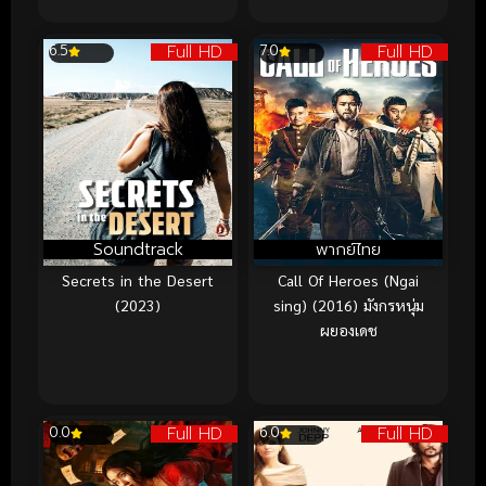
Full HD
Full HD
6.5
7.0
Soundtrack
พากย์ไทย
Secrets in the Desert
Call Of Heroes (Ngai
(2023)
sing) (2016) มังกรหนุ่ม
ผยองเดช
Full HD
Full HD
0.0
6.0