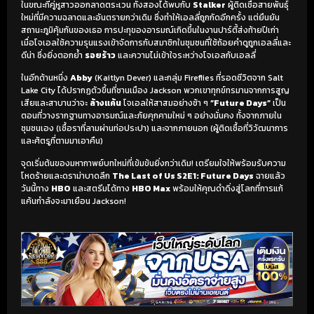
ในขณะที่คู่หูสาวออกลาดตระเวน ทั้งสองได้พบกับ
Stalker
ผู้ติดเชื้อสายพันธุ์
ใหม่ที่มีความฉลาดและอันตรายกว่าเดิม ซึ่งทำให้เอลลี่ถูกกัดอีกครั้ง แต่ยืนยัน
สถานะภูมิคุ้มกันของเธอ การปะทุของอารมณ์เกิดขึ้นในงานปาร์ตี้ส่งท้ายปีเก่า
เมื่อโจเอลใช้ความรุนแรงเข้าจัดการกับสมาชิกในชุมชนที่ใช้ถ้อยคำดูถูกเอลลี่และ
ดีน่า ซึ่งยิ่งตอกย้ำ
รอยร้าว
และความไม่เข้าใจระหว่างโจเอลกับเอลลี่
ในอีกด้านหนึ่ง
Abby
(Kaitlyn Dever) และกลุ่ม Fireflies ที่รอดชีวิตจาก Salt
Lake City ได้ปรากฏตัวขึ้นที่ชานเมือง Jackson พวกเขาทุกข์ทรมานจากการสูญ
เสียและสาบานว่าจะ
ล้างแค้น
โจเอลให้สาสมอย่างช้า ๆ
“Future Days”
เป็น
ตอนที่วางรากฐานทางอารมณ์และภัยคุกคามใหม่ ๆ อย่างมั่นคง ทั้งจากภายใน
ชุมชนเอง (เชื้อราที่ลามผ่านท่อประปา) และจากภายนอก (ผู้ติดเชื้อที่วิวัฒนาการ
และศัตรูที่ตามมาเอาคืน)
จุดเริ่มต้นของมหากาพย์บทใหม่ที่เข้มข้นยิ่งกว่าเดิม! เตรียมใจให้พร้อมรับความ
โหดร้ายและดราม่าบาดลึก
The Last of Us S2E1: Future Days
ฉายแล้ว
วันนี้ทาง
HBO
และสตรีมได้ทาง
HBO Max
พร้อมให้คุณดำดิ่งสู่โลกที่การแก้
แค้นกำลังจะมาเยือน Jackson!