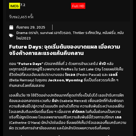
7.2
IMDb
Full HD
รับชม
2,465 ครั้ง
กันยายน 29, 2025
Drama ดราม่า
,
survival เอาตัวรอด
,
Thriller ระทึกขวัญ
,
หนังฝรั่ง
,
หนัง
ใหม่2023
Future Days: จุดเริ่มต้นของบาดแผล เมื่อความ
จริงค้างคาและแรงแค้นคืบคลาน
ตอน
“Future Days”
เปิดฉากซีซั่นที่ 2 ด้วยการข้ามเวลาไป
ห้าปี
หลัง
เหตุการณ์สังหารหมู่ที่โรงพยาบาล Fireflies ใน Salt Lake City โดยเผยให้เห็น
ชีวิตใหม่ที่สงบเงียบแต่เปราะบางของ
โจเอล
(Pedro Pascal) และ
เอลลี่
(Bella Ramsey) ในชุมชน
Jackson, Wyoming
ซึ่งเป็นดั่งสวรรค์เล็ก ๆ
ท่ามกลางโลกที่ล่มสลาย
เอลลี่ในวัย
19
ใช้ชีวิตอย่างปกติชนมากที่สุดเท่าที่จะเป็นไปได้ เธอเข้ารับการฝึก
ซ้อมและออกลาดตระเวนกับ
ดีน่า
(Isabela Merced) เพื่อนสนิทที่กำลังพัฒนา
ความสัมพันธ์ไปสู่ความโรแมนติก อย่างไรก็ตาม ความสัมพันธ์ระหว่างเอลลี่กับ
โจเอลกลับตึงเครียดขึ้นเรื่อย ๆ เนื่องจาก
คำโกหก
ในคืนนั้นยังคงเป็นความ
จริงที่ไม่ถูกเปิดเผย โจเอลพยายามแก้ไขความสัมพันธ์นี้ด้วยการปรึกษา
เกล
(Catherine O’Hara) นักบำบัดในเมือง ซึ่งเผยให้เห็นว่าโจเอลเองก็แบกรับความ
ผิด (รวมถึงการฆ่าสามีของเกล) และไม่กล้าเปิดเผยความจริงทั้งหมด