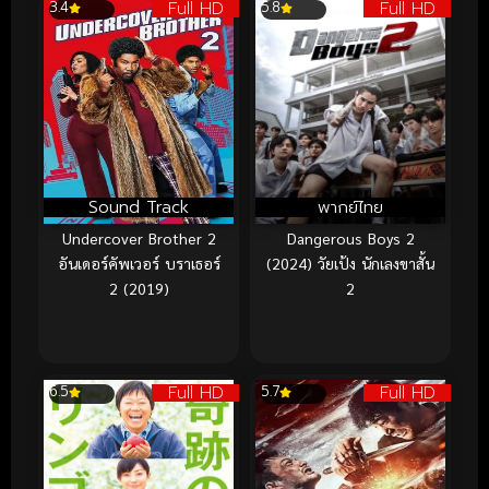
Full HD
Full HD
3.4
5.8
Sound Track
พากย์ไทย
Undercover Brother 2
Dangerous Boys 2
อันเดอร์คัพเวอร์ บราเธอร์
(2024) วัยเป้ง นักเลงขาสั้น
2 (2019)
2
Full HD
Full HD
6.5
5.7