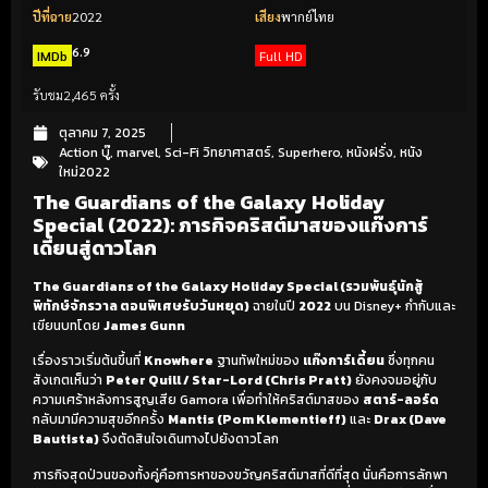
ปีที่ฉาย
2022
เสียง
พากย์ไทย
6.9
IMDb
Full HD
รับชม
2,465 ครั้ง
ตุลาคม 7, 2025
Action บู๊
,
marvel
,
Sci-Fi วิทยาศาสตร์
,
Superhero
,
หนังฝรั่ง
,
หนัง
ใหม่2022
The Guardians of the Galaxy Holiday
Special (2022): ภารกิจคริสต์มาสของแก๊งการ์
เดี้ยนสู่ดาวโลก
The Guardians of the Galaxy Holiday Special (รวมพันธุ์นักสู้
พิทักษ์จักรวาล ตอนพิเศษรับวันหยุด)
ฉายในปี
2022
บน Disney+ กำกับและ
เขียนบทโดย
James Gunn
เรื่องราวเริ่มต้นขึ้นที่
Knowhere
ฐานทัพใหม่ของ
แก๊งการ์เดี้ยน
ซึ่งทุกคน
สังเกตเห็นว่า
Peter Quill / Star-Lord (Chris Pratt)
ยังคงจมอยู่กับ
ความเศร้าหลังการสูญเสีย Gamora เพื่อทำให้คริสต์มาสของ
สตาร์-ลอร์ด
กลับมามีความสุขอีกครั้ง
Mantis (Pom Klementieff)
และ
Drax (Dave
Bautista)
จึงตัดสินใจเดินทางไปยังดาวโลก
ภารกิจสุดป่วนของทั้งคู่คือการหาของขวัญคริสต์มาสที่ดีที่สุด นั่นคือการลักพา