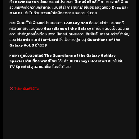
ตัว
Kevin Bacon
นักแสดงคนโปรดของ
ปีเตอร์ ควิลล์
ที่เขาเคยเล่าให้เพื่อน
ร่วมทีมฟังถึงความกล้าหาญแบบฮีโร่! การผจญภัยในฮอลลีวูดของ
Drax
และ
Mantis
เต็มไปด้วยความเข้าใจผิดสุดฮา และความวุ่นวาย
ตอนพิเศษนี้ไม่เพียงแต่นำเสนอฉาก
Comedy ตลก
ที่อบอุ่นหัวใจและดนตรี
คริสต์มาสในแบบฉบับ
Guardians of the Galaxy
เท่านั้น แต่ยังเป็นตอนที่มี
ความสำคัญต่อเนื้อเรื่อง เพราะมีการเปิดเผยความสัมพันธ์ในครอบครัวที่สำคัญ
ของ
Mantis
และ
Star-Lord
ซึ่งเป็นการปูทางสู่
Guardians of the
Galaxy Vol. 3
อีกด้วย
หากหา
ดูหนังออนไลน์ The Guardians of the Galaxy Holiday
Special เต็มเรื่อง พากย์ไทย
ได้แล้วบน
Disney+ Hotstar
! สนุกไปกับ
TV Special
สุดฮาและซึ้งเรื่องนี้ได้เลย
ไม่พบลิงก์วิดีโอ