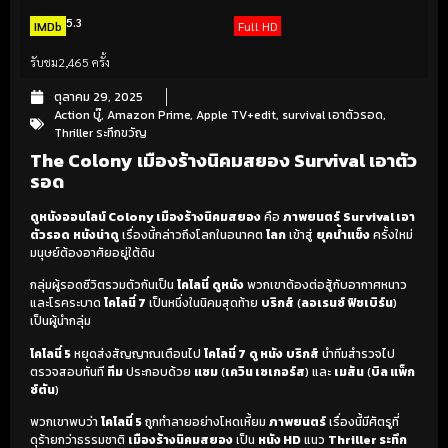
5.3
IMDb
Full HD
รับชม
2,465 ครั้ง
ตุลาคม 29, 2025
Action บู๊
,
Amazon Prime
,
Apple TV+edit
,
survival เอาตัวรอด
,
Thriller ระทึกขวัญ
The Colony เมืองร้างนิคมสยอง Survival เอาตัว
รอด
ดูหนังออนไลน์ Colony เมืองร้างนิคมสยอง
คือ
ภาพยนตร์
Survival เอา
ตัวรอด
หนังน่าดู
เรื่องนี้กล่าวถึงโลกในอนาคต
โลก
เข้าสู่
ยุคน้ำแข็ง
ครั้งใหม่
มนุษย์ต้องอาศัยอยู่ใต้ดิน
กลุ่มผู้รอดชีวิตรวมตัวกันเป็น
โคโลนี่
ดูหนัง
พวกเขาต้องต่อสู้กับอากาศหนาว
และโรคระบาด
โคโลนี่ 7
เป็นหนึ่งในนิคมสุดท้าย
บริกส์
(
ลอเรนซ์ ฟิชเบิร์น
)
เป็นผู้นำกลุ่ม
โคโลนี่ 5
หยุดส่งสัญญาณเตือนไป
โคโลนี่ 7
ดู หนัง
บริกส์
นำทีมสำรวจไป
ตรวจสอบทันที
ทีม
ประกอบด้วย
แซม
(
เควิน เซเกอร์ส
) และ
เมสัน
(
บิล แพ็ก
ซ์ตัน
)
พวกเขาพบว่า
โคโลนี่ 5
ถูกทำลายอย่างโหดเหี้ยม
ภาพยนตร์
เรื่องนี้มีศัตรูที่
ดุร้ายกว่าธรรมชาติ
เมืองร้างนิคมสยอง
เป็น
หนัง HD
แนว
Thriller ระทึก