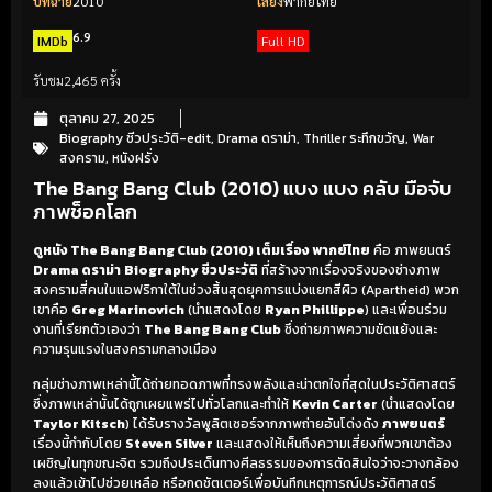
ปีที่ฉาย
2010
เสียง
พากย์ไทย
6.9
IMDb
Full HD
รับชม
2,465 ครั้ง
ตุลาคม 27, 2025
Biography ชีวประวัติ-edit
,
Drama ดราม่า
,
Thriller ระทึกขวัญ
,
War
สงคราม
,
หนังฝรั่ง
The Bang Bang Club (2010) แบง แบง คลับ มือจับ
ภาพช็อคโลก
ดูหนัง The Bang Bang Club (2010) เต็มเรื่อง พากย์ไทย
คือ ภาพยนตร์
Drama ดราม่า
Biography ชีวประวัติ
ที่สร้างจากเรื่องจริงของช่างภาพ
สงครามสี่คนในแอฟริกาใต้ในช่วงสิ้นสุดยุคการแบ่งแยกสีผิว (Apartheid) พวก
เขาคือ
Greg Marinovich
(นำแสดงโดย
Ryan Phillippe
) และเพื่อนร่วม
งานที่เรียกตัวเองว่า
The Bang Bang Club
ซึ่งถ่ายภาพความขัดแย้งและ
ความรุนแรงในสงครามกลางเมือง
กลุ่มช่างภาพเหล่านี้ได้ถ่ายทอดภาพที่ทรงพลังและน่าตกใจที่สุดในประวัติศาสตร์
ซึ่งภาพเหล่านั้นได้ถูกเผยแพร่ไปทั่วโลกและทำให้
Kevin Carter
(นำแสดงโดย
Taylor Kitsch
) ได้รับรางวัลพูลิตเซอร์จากภาพถ่ายอันโด่งดัง
ภาพยนตร์
เรื่องนี้กำกับโดย
Steven Silver
และแสดงให้เห็นถึงความเสี่ยงที่พวกเขาต้อง
เผชิญในทุกขณะจิต รวมถึงประเด็นทางศีลธรรมของการตัดสินใจว่าจะวางกล้อง
ลงแล้วเข้าไปช่วยเหลือ หรือกดชัตเตอร์เพื่อบันทึกเหตุการณ์ประวัติศาสตร์