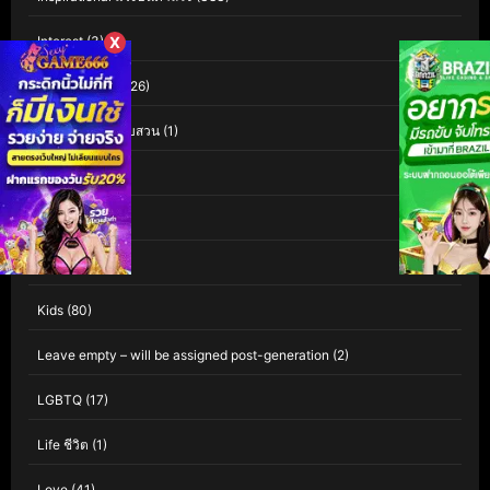
X
Interest
(3)
Investigation
(126)
Investigation สืบสวน
(1)
iQIYI
(60)
Isekai
(1)
Kaiju
(1)
Kids
(80)
Leave empty – will be assigned post-generation
(2)
LGBTQ
(17)
Life ชีวิต
(1)
Love
(41)