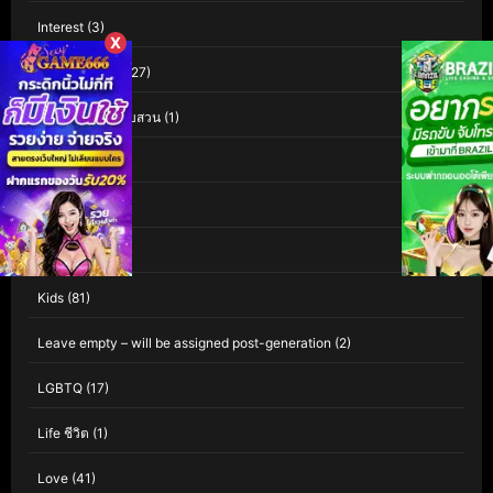
Interest
(3)
X
Investigation
(127)
Investigation สืบสวน
(1)
iQIYI
(60)
Isekai
(1)
Kaiju
(1)
Kids
(81)
Leave empty – will be assigned post-generation
(2)
LGBTQ
(17)
Life ชีวิต
(1)
Love
(41)