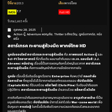
ปีที่ฉาย
2013
เสียง
พากย์ไทย
7.7
IMDb
Full HD
รับชม
2,465 ครั้ง
ตุลาคม 28, 2025
Action บู๊
,
Adventure ผจญภัย
,
Thriller ระทึกขวัญ
,
ดูหนังภาคต่อ
,
หนัง
ฝรั่ง
สตาร์เทรค ทะยานสู่ห้วงมืด พากย์ไทย HD
ดูหนังออนไลน์ สตาร์เทรค ทะยานสู่ห้วงมืด
คือ
ภาพยนตร์
Action บู๊
และ
Sci-Fi วิทยาศาสตร์
ที่น่าตื่นเต้น ผลงานกำกับของ
เจ.เจ. แอบรัมส์
(
J.J.
Abrams
)
หนังน่าดู
เรื่องนี้เป็นการผจญภัยครั้งใหญ่ในอวกาศ
สตาร์เทรค
ทะยานสู่ห้วงมืด
คือการเผชิญหน้ากับความมืดมิดจากภายใน
ดูหนัง
เรื่องนี้เริ่มต้นเมื่อลูกเรือยาน
Enterprise
ค้นพบว่ามี
กองกำลัง
ก่อการร้าย
ที่หยุดยั้งไม่ได้จากภายในองค์กรของตนเอง
กัปตันเคิร์ก
(
Captain Kirk
) ที่รับบทโดย
คริส ไพน์
(
Chris Pine
) จึงต้องนำทีมออก
ปฏิบัติการ
สตาร์เทรค ทะยานสู่ห้วงมืด
นำแสดงโดย
แซ็คคารี่ ควินโต
ภารกิจคือการนำทีมออกตามล่าอาชญากรสุดอันตราย
อาวุธทำลายล้าง
ที่เป็น
มนุษย์เพียงคนเดียว
กัปตันเคิร์ก
นำการไล่ล่าไปยัง
War-zone world
เพื่อ
จับกุมเขา
การต่อสู้
ในครั้งนี้เดิมพันด้วยความปลอดภัยของโลกและอนาคต
ของสตาร์ฟลีท