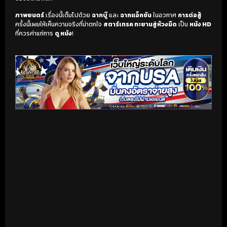
ภาพยนตร์
เรื่องนี้เต็มไปด้วย
ฉากบู๊
และ
ฉากแอ็กชัน
ในอวกาศ
การต่อสู้
ครั้งนี้เผยให้เห็นความจริงที่น่าตกใจ
สตาร์เทรค ทะยานสู่ห้วงมืด
เป็น
หนัง HD
ที่ควรค่าแก่การ
ดู หนัง
!
เริ่มดูวิดีโอ