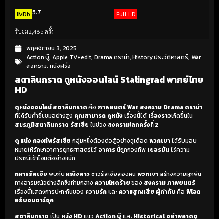
5.7
IMDb
Full HD
รับชม
2,465 ครั้ง
พฤศจิกายน 3, 2025
Action บู๊
,
Apple TV+edit
,
Drama ดราม่า
,
History ประวัติศาสตร์
,
War
สงคราม
,
หนังฝรั่ง
สตาลินกราด ดูหนังออนไลน์ Stalingrad พากย์ไทย
HD
ดูหนังออนไลน์ สตาลินกราด
คือ
ภาพยนตร์
War สงคราม
Drama ดราม่า
ที่ได้รับคำชื่นชมอย่างสูง
คุณสามารถ
ดูหนัง
เรื่องนี้ได้
เรื่องราว
เกิดขึ้นใน
สมรภูมิสตาลินกราด
รัสเซีย
ในช่วง
สงครามโลกครั้งที่ 2
ดู หนัง
กองทัพรัสเซีย
กลุ่มหนึ่งต้องต่อสู้อย่างดุเดือด
พวกเขา
ได้รับมอบ
หมายให้รักษาอาคารยุทธศาสตร์ไว้
อาคาร
นี้ถูกกองทัพ
เยอรมัน
ไร้ความ
ปราณีเข้าโจมตีอย่างหนัก
ทหารรัสเซีย
พบกับ
หญิงสาว
ชาวรัสเซียสองคน
พวกเขา
สร้างความผูกพัน
ทางอารมณ์อย่างลึกซึ้งท่ามกลาง
ความโหดร้าย
ของ
สงคราม
ภาพยนตร์
เรื่องนี้แสดงการปะทะกันของ
ความรัก
และ
ความสูญเสีย
ผู้กำกับ
คือ
ฟีโอด
อร์ บอนดาร์ชุค
สตาลินกราด
เป็น
หนัง HD
แนว
Action บู๊
และ
Historical
อย่าพลาดดู