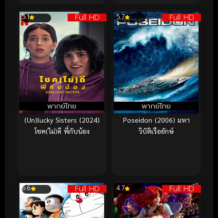
Full HD
Full HD
5.1
5.7
พากย์ไทย
พากย์ไทย
(Un)lucky Sisters (2024)
Poseidon (2006) มหา
โชค(ไม่)ดี พี่กับน้อง
วิบัติเรือยักษ์
Full HD
Full HD
6.6
4.7