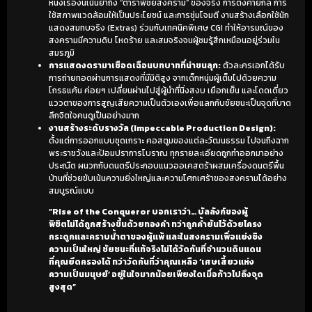
หนังเรื่องนี้เน้นย้ำถึง “ตำราพิชัยสงคราม” ของจริง การตั้งค่ายกล การ
ใช้สภาพแวดล้อมให้เป็นประโยชน์ และการซุ่มโจมตี งานสร้างเลือกใช้นัก
แสดงสมทบจริง (Extras) ร่วมกับเทคนิคพิเศษ CGI ทำให้อารมณ์ของ
สงครามมีความดิบ โหดร้าย และสมจริงจนผู้ชมรู้สึกเหมือนอยู่ร่วมใน
สมรภูมิ
การแสดงดรามาเชือดเฉือนบทบาทที่น่าขนลุก:
ตัวละครเอกได้รับ
การถ่ายทอดผ่านการแสดงที่มีมิติสูง จากเด็กหนุ่มผู้เต็มไปด้วยความ
โกรธแค้น ค่อยๆ เปลี่ยนผ่านไปสู่ผู้นำที่นิ่งสงบ เยือกเย็น และโดดเดี่ยว
แววตาของการสูญเสียความเป็นตัวเองเพื่อแลกกับชัยชนะเป็นจุดที่บาด
ลึกจิตใจคนดูเป็นอย่างมาก
งานสร้างระดับรางวัล (Impeccable Production Design):
ตั้งแต่การออกแบบชุดเกราะ คอสตูมของแต่ละวัฒนธรรม ไปจนถึงฉาก
พระราชวังและป้อมปราการโบราณ ทุกรายละเอียดถูกทำออกมาอย่าง
ประณีต ผนวกกับดนตรีประกอบแนวออเคสตร้าผสมเครื่องดนตรีพื้น
บ้านที่ช่วยขับเน้นความยิ่งใหญ่และความโศกเศร้าของสงครามได้อย่าง
สมบูรณ์แบบ
“Rise of the Conqueror บอกเราว่า… บัลลังก์ของผู้
พิชิตไม่ได้ถูกสร้างขึ้นด้วยทองคำ ทว่าถูกค้ำยันไว้ด้วยโครง
กระดูกและคราบน้ำตาของผู้แพ้ และในสงครามเพื่อแย่งชิง
ความเป็นใหญ่ ชัยชนะที่แท้จริงไม่ได้วัดกันที่จำนวนดินแดน
ที่คุณยึดครองได้ ทว่าวัดกันที่ว่าคุณเหลือ ‘เศษเสี้ยวแห่ง
ความเป็นมนุษย์’ อยู่ในใจมากน้อยเพียงใดเมื่อก้าวไปถึงจุด
สูงสุด”