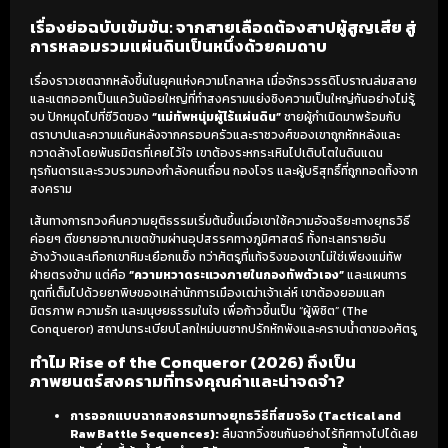
เรื่องย่อฉบับเข้มข้น: จากสายเลือดต้องสาปผู้สูญเสีย สู่
การหลอมรวมแผ่นดินเป็นหนึ่งด้วยคมดาบ
เรื่องราวเซตฉากหลังขึ้นในยุคแห่งความโกลาหล เมื่อจักรวรรดิโบราณล่มสลาย
และแตกออกเป็นแคว้นน้อยใหญ่ที่ทำสงครามแย่งชิงความเป็นใหญ่กันอย่างไม่รู้
จบ ปักหมุดไปที่ชีวิตของ
“แม่ทัพหนุ่มผู้ไร้แผ่นดิน”
ชายผู้กำเนิดมาพร้อมกับ
ตราบาปและความแค้นหลังจากครอบครัวและราชวงศ์ของเขาถูกหักหลังและ
กวาดล้างโดยพันธมิตรที่เคยไว้ใจ เขาต้องระหกระเหินไปเติบโตในดินแดน
ทุรกันดารและรวบรวมกองกำลังคนเถื่อน กองโจร และผู้บริสุทธิ์ที่ถูกทอดทิ้งจาก
สงคราม
เส้นทางการทวงคืนความยุติธรรมเริ่มต้นขึ้นเมื่อเขาใช้ความอัจฉริยะทางยุทธวิธี
ค่อยๆ ตีขยายอาณาเขตข้ามผ่านอุปสรรคทางภูมิศาสตร์ ทั้งทะเลทรายอัน
อ้างว้างและเทือกเขาหิมะเยือกแข็ง ทว่าศัตรูที่แท้จริงของเขาไม่ใช่เพียงแม่ทัพ
ฝ่ายตรงข้าม แต่คือ
“ความหวาดระแวงภายในกองทัพตัวเอง”
และแผนการ
ทูตที่เต็มไปด้วยยาพิษของเหล่านักการเมืองเฒ่าเจ้าเล่ห์ เขาต้องยอมแลก
มิตรภาพ ความรัก และมนุษยธรรมในใจ เพื่อก้าวขึ้นเป็น “ผู้พิชิต” (The
Conqueror) สถาปนาระเบียบโลกใหม่บนซากปรักหักพังและคราบน้ำตาของศัตรู
ทำไม Rise of the Conqueror (2026) ถึงเป็น
ภาพยนตร์สงครามที่ทรงคุณค่าและน่าจดจำ?
การออกแบบฉากสงครามทางยุทธวิธีที่สมจริง (Tactical and
Raw Battle Sequences):
ลืมฉากวิ่งชนกันอย่างไร้ทิศทางไปได้เลย