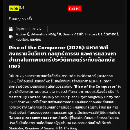
5.4
IMDb
Full HD
รับชม
2,465 ครั้ง
มิถุนายน 3, 2026
Action บู๊
,
Adventure ผจญภัย
,
Drama ดราม่า
,
History ประวัติศาสตร์
,
หนังฝรั่ง
,
หนังใหม่
Rise of the Conqueror (2026): มหากาพย์
สงครามจิตวิทยา กลยุทธ์การรบ และการแสวงหา
อำนาจในภาพยนตร์ประวัติศาสตร์ระดับบล็อกบัส
เตอร์
ในปี 2026 วงการภาพยนตร์แอ็กชัน-ดรามาอิงประวัติศาสตร์ (Historical
Epic) ได้ต้อนรับโปรเจกต์ฟอร์มยักษ์ที่ทุ่มทุนสร้างมหาศาลและเนรมิตฉาก
สงครามได้อย่างสมจริงที่สุดในศตวรรษนี้กับ
“Rise of the Conqueror”
ใน
ฐานะนักวิจารณ์ภาพยนตร์อาวุโส ผมขอจำกัดความภาพยนตร์เรื่องนี้ว่าเป็น “A
Masterfully Crafted, Visually Stunning, and Psychologically Gritty War
Epic” ตัวภาพยนตร์ไม่ได้ขายเพียงแค่ฉากการปะทะกันของกองทัพเรือนแสน
ทว่าหัวใจสำคัญคือการเฉือนคมทางการเมือง แผนซ้อนกลในราชสำนัก และการ
ก้าวข้ามขีดจำกัดของมนุษย์จากคนธรรมดาสู่การเป็นจักรพรรดิผู้พิชิตแผ่นดิน นี่
คือ
Deep Recommendation
สำหรับผู้ที่หลงใหลในกลยุทธ์การรบโบราณ
ประเด็นมือถือสากปากถือศีลของผู้กุมอำนาจ และความดุดันสไตล์เดียวกับ
Gladiator
,
Kingdom of Heaven
หรือ
The King