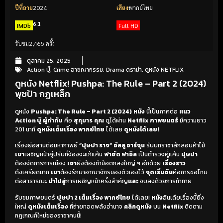
ปีที่ฉาย
2024
เสียง
พากย์ไทย
6.1
IMDb
Full HD
รับชม
2,465 ครั้ง
ตุลาคม 25, 2025
Action บู๊
,
Crime อาชญากรรม
,
Drama ดราม่า
,
ดูหนัง NETFLIX
ดูหนัง Netflix! Pushpa: The Rule – Part 2 (2024)
พุชป้า กฎเหล็ก
ดูหนัง
Pushpa: The Rule – Part 2 (2024)
หนัง
นี้เป็นภาคต่อ
แนว
Action บู๊
ผู้กำกับ
คือ
สุกุมาร
คุณ
ดูได้ผ่าน
Netflix
ภาพยนตร์
มีความยาว
201 นาที
ดูหนังเต็มเรื่อง พากย์ไทย
ได้เลย
ดูหนังได้เลย!
เรื่องย่อสานต่อมหากาพย์
“ปุษปา ราจ”
อัลลู อาร์จุน
รับบทราชาลักลอบค้าไม้
เขา
เผชิญหน้าคู่ปรับที่จ้องจะแก้แค้น
ฟาฮัด ฟาซิล
เป็นตำรวจคู่แค้น
ปุษปา
ต้องจัดการการเมือง
เขา
ยังต้องทำข้อตกลงใหญ่ ๆ อีกด้วย
เรื่องราว
ตึงเครียดมาก
เขา
ต้องรักษาอาณาจักรของตัวเองไว้
จุดเริ่มต้น
คือการขอโทษ
ต่อสาธารณะ
นำไปสู่
การเผชิญหน้าครั้งสำคัญ
และ
จบลงด้วยการท้าทาย
รับชมภาพยนตร์
ปุษปา 2 เต็มเรื่อง พากย์ไทย
ได้เลย!
หนัง
อินเดียเรื่องนี้ยิ่ง
ใหญ่
ดูหนังเต็มเรื่อง
ที่ถ่ายทอดพลังอำนาจ
คลิกดูหนัง
บน
Netflix
ติดตาม
กฎเกณฑ์ใหม่ของราชาคนนี้!