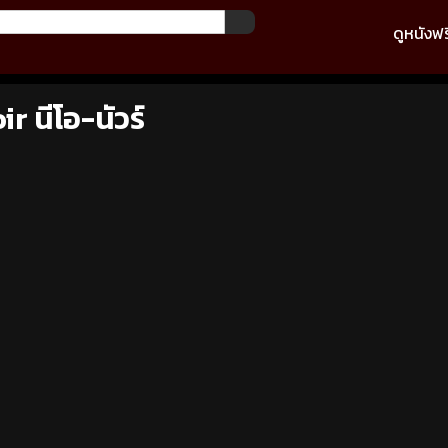
ดูหนังฟร
 นีโอ-นัวร์