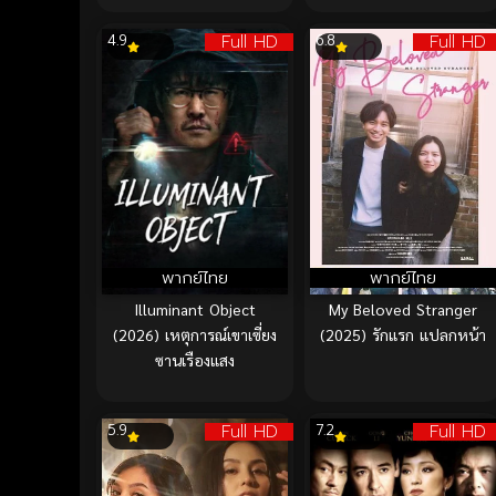
Full HD
Full HD
4.9
6.8
พากย์ไทย
พากย์ไทย
Illuminant Object
My Beloved Stranger
(2026) เหตุการณ์เขาเซี่ยง
(2025) รักแรก แปลกหน้า
ซานเรืองแสง
Full HD
Full HD
5.9
7.2