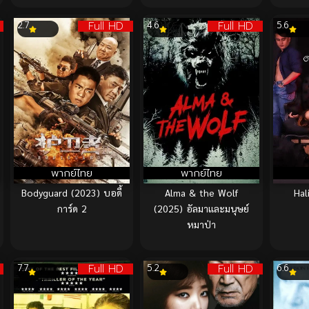
Full HD
Full HD
2.7
4.6
5.6
พากย์ไทย
พากย์ไทย
Bodyguard (2023) บอดี้
Alma & the Wolf
Hal
การ์ด 2
(2025) อัลมาและมนุษย์
หมาป่า
Full HD
Full HD
7.7
5.2
6.6