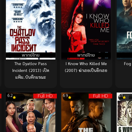
พากย์ไทย
พากย์ไทย
The Dyatlov Pass
I Know Who Killed Me
Fog
Incident (2013) เปิด
(2007) ฆ่าเธอเป็นอีกเธอ
แฟ้ม..บันทึกมรณะ
Full HD
Full HD
6.2
6.9
4.1