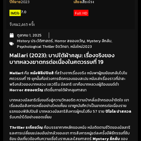
ปีที่ฉาย
2023
เสียง
เสียงโรง
7.0
IMDb
Full HD
รับชม
2,465 ครั้ง
ตุลาคม 1, 2025
History ประวัติศาสตร์
,
Horror สยองขวัญ
,
Mystery ลึกลับ
,
Psychological Thriller จิตวิทยา
,
หนังใหม่2023
Mallari (2023): บาปใต้ผ้าคลุม: เรื่องจริงของ
บาทหลวงฆาตกรต่อเนื่องในศตวรรษที่ 19
Mallari
คือ
หนังฟิลิปปินส์
ที่สร้างจากเรื่องจริง หนังพาผู้ชมย้อนกลับไปใน
ศตวรรษที่ 19 ยุคนั้นคือช่วงการยึดครองของสเปน หนังเล่าเรื่องราวที่น่าสะ
พรึงกลัวของบาทหลวง เซเวริโน มัลลาริ เขาคือบาทหลวงผู้ต้องมนต์ดำ
Horror สยองขวัญ
เกิดขึ้นภายใต้ผ้าคลุมศาสนา
บาทหลวงมัลลาริเริ่มจมดิ่งสู่ความวิกลจริต ความบ้าคลั่งเข้าครอบงำจิตใจ เขา
เริ่มลงมือสังหารเหยื่ออย่างโหดเหี้ยม เขาถูกบันทึกว่าเป็นฆาตกรต่อเนื่องราย
แรกของฟิลิปปินส์ บาทหลวงมัลลาริสังหารผู้คนไปถึง 57 ราย
ปิโอโล ปาสกวล
รับบทนำได้อย่างยอดเยี่ยม
Thriller ระทึกขวัญ
คือบรรยากาศหลักของหนัง หนังติดตามชีวิตของมัลลาริ
และการเปลี่ยนแปลงอันน่ากลัวของเขา การสังหารหมู่แต่ละครั้งมีพิธีกรรมที่ซับ
ซ้อน มันเกี่ยวข้องกับความเชื่อโบราณและไสยศาสตร์
Mystery ลึกลับ
ของ