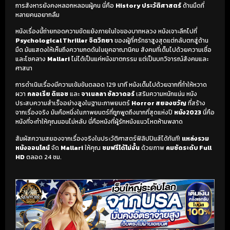
การสังหารยังคงหลอกหลอนผู้คน นี่คือ
History ประวัติศาสตร์
ด้านมืดที่
หลายคนอยากลืม
หนังเรื่องนี้ถ่ายทอดความขัดแย้งภายในใจของบาทหลวง หนังเจาะลึกไปที่
Psychological Thriller จิตวิทยา
ของผู้ที่ศรัทธาสูงสุดแต่กลับตกสู่ด้าน
มืด มันแสดงให้เห็นถึงความกดดันในยุคอาณานิคม สังคมที่เต็มไปด้วยความเชื่อ
และโชคลาง
Mallari
ไม่ได้เป็นแค่หนังฆาตกรรม แต่เป็นบทวิจารณ์สังคมและ
ศาสนา
การดำเนินเรื่องมีความเข้มข้นตลอด 129 นาที หนังเต็มไปด้วยฉากที่ทำให้หวาด
ผวา
กลอเรีย ดิแอซ
และ
จาเนลลา ซัลวาดอร์
เสริมความหนักแน่น หนัง
ประสบความสำเร็จอย่างสูงในฐานะภาพยนตร์
Horror สยองขวัญ
ที่สร้าง
จากเรื่องจริง มันคือหนึ่งในภาพยนตร์ที่ถูกพูดถึงมากที่สุดแห่งปี
หนัง2023
นี่คือ
หนังที่จะทำให้คุณนอนไม่หลับ นี่คือหนังที่ผู้รักหนังแนวโหดห้ามพลาด
สัมผัสความสยองจากเรื่องจริงในประวัติศาสตร์ฟิลิปปินส์ได้ทันที!
แหล่งรวม
หนังออนไลน์
จัด
Mallari
ให้คุณ
ชมฟรีได้ไม่อั้น
ด้วยภาพ
คมชัดระดับ Full
HD
ตลอด 24 ชม.