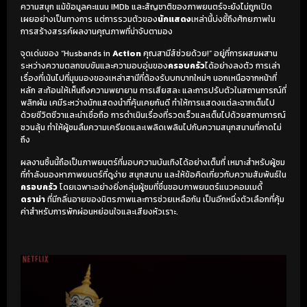
ความสนุก แม้ข้อมูลคะแนน IMDb และสัญชาติของภาพยนตร์จะยังไม่ถูกเปิด
เผยอย่างเป็นทางการ แต่การรวมตัวของ
นักแสดง
เหล่านี้บ่งชี้ถึงศักยภาพใน
การสร้างสรรค์ผลงานคุณภาพที่น่าจับตามอง
จุดเด่นของ “Husbands in
Action
คุณสามีส์ช่วยด้วย!” อยู่ที่การผสมผสาน
ระหว่างความตลกขบขันและความอบอุ่นของ
ครอบครัว
ได้อย่างลงตัว การเล่า
เรื่องที่เน้นไปที่มุมมองของเหล่าสามีที่ต้องรับบทบาทใหม่ๆ นอกเหนือจากหน้าที่
หลัก สะท้อนให้เห็นถึงความพยายาม การเสียสละ และการปรับตัวในสถานการณ์ที่
พลิกผัน เคมีระหว่างนักแสดงนำที่คุ้นเคยกันดี ทำให้การแสดงแต่ละฉากเต็มไป
ด้วยชีวิตชีวาและน่าเชื่อถือ การดำเนินเรื่องที่รวดเร็วและเต็มไปด้วยสถานการณ์
ชวนลุ้น ทำให้ผู้ชมลืมความเครียดและเพลิดเพลินไปกับความสนุกสนานที่คาดไม่
ถึง
ผลงานชิ้นนี้ถือเป็นภาพยนตร์ที่มอบความบันเทิงได้อย่างเต็มที่ เหมาะสำหรับผู้ชม
ที่กำลังมองหาภาพยนตร์ที่ดูง่าย สนุกสนาน และให้ข้อคิดเกี่ยวกับความสัมพันธ์ใน
ครอบครัว
โดยเฉพาะอย่างยิ่งกลุ่มผู้ชมที่ชื่นชอบภาพยนตร์แนวคอมเมดี้
ดราม่า
ที่มีกลิ่นอายของมิตรภาพและการช่วยเหลือกัน เป็นอีกหนึ่งตัวเลือกที่คุ้ม
ค่าสำหรับการพักผ่อนหย่อนใจและเสียงหัวเราะ.