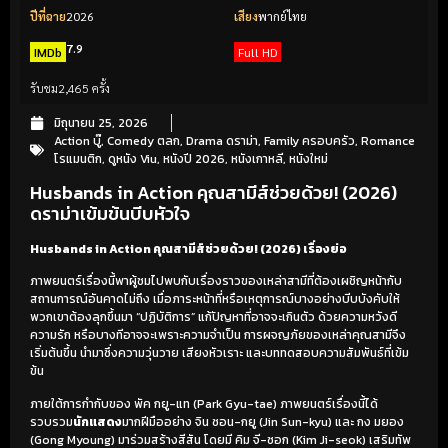
ปีที่ฉาย
2026
เสียง
พากย์ไทย
7.9
IMDb
Full HD
รับชม
2,465 ครั้ง
มิถุนายน 25, 2026
Action บู๊
,
Comedy ตลก
,
Drama ดราม่า
,
Family ครอบครัว
,
Romance
โรแมนติก
,
ดูหนัง Viu
,
หนังปี 2026
,
หนังเกาหลี
,
หนังใหม่
Husbands in Action คุณสามีส์ช่วยด้วย! (2026)
ดราม่าเข้มข้นบีบหัวใจ
Husbands in Action คุณสามีส์ช่วยด้วย! (2026) เรื่องย่อ
ภาพยนตร์เรื่องนี้พาผู้ชมไปพบกับเรื่องราวของเหล่าสามีที่ต้องเผชิญหน้ากับ
สถานการณ์อันคาดไม่ถึง เมื่อภาระหน้าที่หรือเหตุการณ์บางอย่างบีบบังคับให้
พวกเขาต้องลุกขึ้นมา “ปฏิบัติการ” แก้ปัญหาที่อาจจะเกินตัว ด้วยความหวังดี
ความรัก หรือบางทีอาจจะเพราะความจำเป็น การผจญภัยของเหล่าคุณสามีจึง
เริ่มต้นขึ้น นำมาซึ่งความวุ่นวาย เสียงหัวเราะ และบททดสอบความสัมพันธ์ที่เข้ม
ข้น
ภายใต้การกำกับของ พัค กยู-แท (Park Gyu-tae) ภาพยนตร์เรื่องนี้ได้
รวบรวม
นักแสดง
มากฝีมืออย่าง จิน ซอน-กยู (Jin Sun-kyu) และ กง มยอง
(Gong Myoung) มาร่วมสร้างสีสัน โดยมี คิม จี-ซอก (Kim Ji-seok) เสริมทัพ