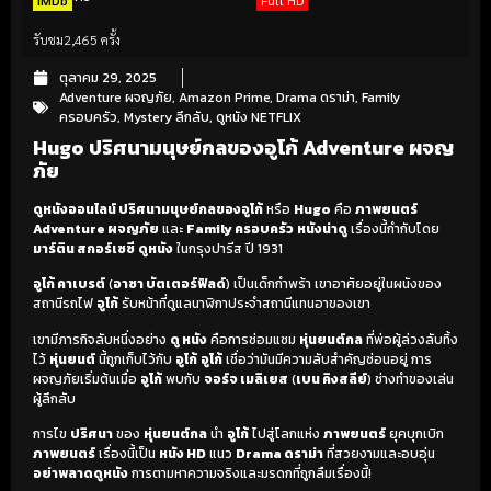
IMDb
Full HD
รับชม
2,465 ครั้ง
ตุลาคม 29, 2025
Adventure ผจญภัย
,
Amazon Prime
,
Drama ดราม่า
,
Family
ครอบครัว
,
Mystery ลึกลับ
,
ดูหนัง NETFLIX
Hugo ปริศนามนุษย์กลของอูโก้ Adventure ผจญ
ภัย
ดูหนังออนไลน์ ปริศนามนุษย์กลของอูโก้
หรือ
Hugo
คือ
ภาพยนตร์
Adventure ผจญภัย
และ
Family ครอบครัว
หนังน่าดู
เรื่องนี้กำกับโดย
มาร์ติน สกอร์เซซี
ดูหนัง
ในกรุงปารีส ปี 1931
อูโก้ คาเบรต์
(
อาซา บัตเตอร์ฟิลด์
) เป็นเด็กกำพร้า เขาอาศัยอยู่ในผนังของ
สถานีรถไฟ
อูโก้
รับหน้าที่ดูแลนาฬิกาประจำสถานีแทนอาของเขา
เขามีภารกิจลับหนึ่งอย่าง
ดู หนัง
คือการซ่อมแซม
หุ่นยนต์กล
ที่พ่อผู้ล่วงลับทิ้ง
ไว้
หุ่นยนต์
นี้ถูกเก็บไว้กับ
อูโก้
อูโก้
เชื่อว่ามันมีความลับสำคัญซ่อนอยู่ การ
ผจญภัยเริ่มต้นเมื่อ
อูโก้
พบกับ
จอร์จ เมลิเยส
(
เบน คิงสลีย์
) ช่างทำของเล่น
ผู้ลึกลับ
การไข
ปริศนา
ของ
หุ่นยนต์กล
นำ
อูโก้
ไปสู่โลกแห่ง
ภาพยนตร์
ยุคบุกเบิก
ภาพยนตร์
เรื่องนี้เป็น
หนัง HD
แนว
Drama ดราม่า
ที่สวยงามและอบอุ่น
อย่าพลาดดูหนัง
การตามหาความจริงและมรดกที่ถูกลืมเรื่องนี้!