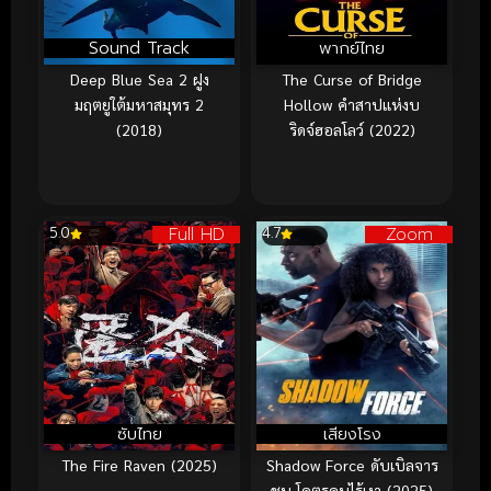
Sound Track
พากย์ไทย
Deep Blue Sea 2 ฝูง
The Curse of Bridge
มฤตยูใต้มหาสมุทร 2
Hollow คำสาปแห่งบ
(2018)
ริดจ์ฮอลโลว์ (2022)
Full HD
Zoom
5.0
4.7
ซับไทย
เสียงโรง
The Fire Raven (2025)
Shadow Force ดับเบิลจาร
ชน โคตรคนไร้เงา (2025)