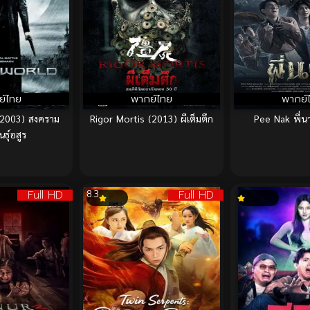
ย์ไทย
พากย์ไทย
พากย์
(2003) สงคราม
Rigor Mortis (2013) ผีเต็มตึก
Pee Nak พี่น
นธุ์อสูร
Full HD
Full HD
8.3