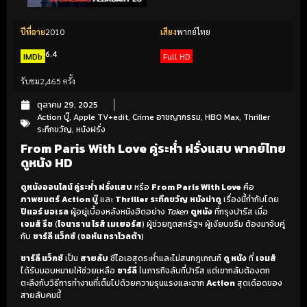
ปีที่ฉาย
2010
เสียง
พากย์ไทย
6.4
IMDb
Full HD
รับชม
2,465 ครั้ง
ตุลาคม 29, 2025
Action บู๊
,
Apple TV+edit
,
Crime อาชญากรรม
,
HBO Max
,
Thriller
ระทึกขวัญ
,
หนังฝรั่ง
From Paris With Love คู่ระห่ำ ฝรั่งแสบ พากย์ไทย
ดูหนัง HD
ดูหนังออนไลน์ คู่ระห่ำ ฝรั่งแสบ
หรือ
From Paris With Love
คือ
ภาพยนตร์
Action บู๊
และ
Thriller ระทึกขวัญ
หนังน่าดู
เรื่องนี้กำกับโดย
ปิแอร์ มอเรล
ผู้อยู่เบื้องหลังหนังฮิตอย่าง
Taken
ดูหนัง
ที่กรุงปารีส เมื่อ
เจมส์ รีซ
(
โจนาธาน ไรส์ เมเยอร์ส
) ผู้ช่วยทูตสหรัฐฯ ผู้เงียบขรึม ต้องมาจับคู่
กับ
ชาร์ลี แว็กซ์
(
จอห์น ทราโวลต้า
)
ชาร์ลี แว็กซ์
เป็น
สายลับ
ซีไอเอสุดระห่ำและไม่สนกฎเกณฑ์
ดู หนัง
ที่
เจมส์
ได้รับมอบหมายให้ช่วยเหลือ
ชาร์ลี
ในภารกิจลับที่ปารีส แต่เขากลับต้องตก
ตะลึงกับวิธีการทำงานที่เต็มไปด้วยความรุนแรงและฉาก
Action
สุดเดือดของ
สายลับคนนี้