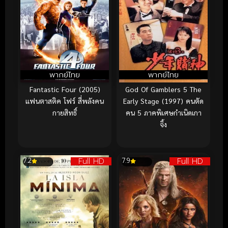
พากย์ไทย
พากย์ไทย
Fantastic Four (2005)
God Of Gamblers 5 The
แฟนตาสติค โฟร์ สี่พลังคน
Early Stage (1997) คนตัด
กายสิทธิ์
คน 5 ภาคพิเศษกำเนิดเกา
จิ้ง
Full HD
Full HD
7.2
7.9