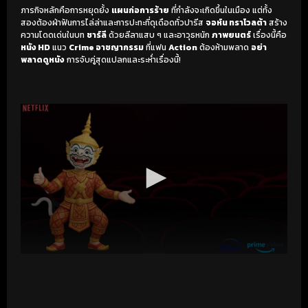
ภารกิจหลักคือการหยุดยั้ง
แผนก่อการร้าย
ที่กำลังจะเกิดขึ้นในเมือง แต่ทั้ง
สองต้องฝ่าฟันการไล่ล่าและการปะทะที่ดุเดือดทั่วปารีส
จอห์น ทราโวลต้า
สร้าง
ความโดดเด่นในบท
ชาร์ลี
ด้วยลีลาแสบ ๆ และอาวุธหนัก
ภาพยนตร์
เรื่องนี้คือ
หนัง HD
แนว
Crime อาชญากรรม
ที่แฟน
Action
ต้องห้ามพลาด
อย่า
พลาดดูหนัง
การจับคู่สุดแปลกและระห่ำเรื่องนี้!