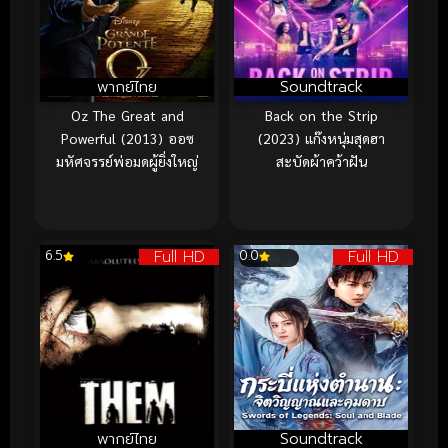
พากย์ไทย
Soundtrack
Oz The Great and
Back on the Strip
Powerful (2013) ออซ
(2023) แก๊งหนุ่มสุดฮา
มหัศจรรย์พ่อมดผู้ยิ่งใหญ่
สะบัดผ้าคว้าฝัน
Full HD
Full HD
6.5
0.0
พากย์ไทย
Soundtrack