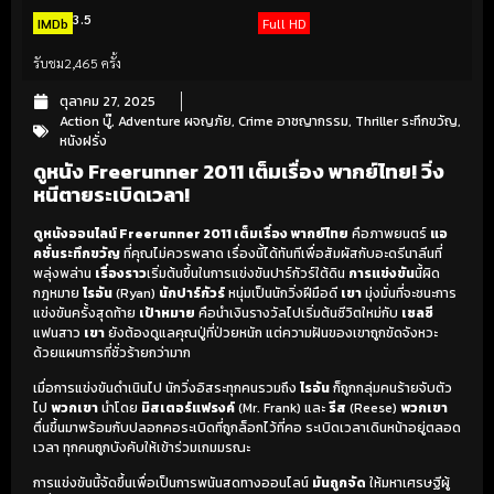
3.5
IMDb
Full HD
รับชม
2,465 ครั้ง
ตุลาคม 27, 2025
Action บู๊
,
Adventure ผจญภัย
,
Crime อาชญากรรม
,
Thriller ระทึกขวัญ
,
หนังฝรั่ง
ดูหนัง Freerunner 2011 เต็มเรื่อง พากย์ไทย! วิ่ง
หนีตายระเบิดเวลา!
ดูหนังออนไลน์ Freerunner 2011 เต็มเรื่อง พากย์ไทย
คือภาพยนตร์
แอ
คชั่นระทึกขวัญ
ที่คุณไม่ควรพลาด เรื่องนี้ได้ทันทีเพื่อสัมผัสกับอะดรีนาลีนที่
พลุ่งพล่าน
เรื่องราว
เริ่มต้นขึ้นในการแข่งขันปาร์กัวร์ใต้ดิน
การแข่งขัน
นี้ผิด
กฎหมาย
ไรอัน
(Ryan)
นักปาร์กัวร์
หนุ่มเป็นนักวิ่งฝีมือดี
เขา
มุ่งมั่นที่จะชนะการ
แข่งขันครั้งสุดท้าย
เป้าหมาย
คือนำเงินรางวัลไปเริ่มต้นชีวิตใหม่กับ
เชลซี
แฟนสาว
เขา
ยังต้องดูแลคุณปู่ที่ป่วยหนัก แต่ความฝันของเขาถูกขัดจังหวะ
ด้วยแผนการที่ชั่วร้ายกว่ามาก
เมื่อการแข่งขันดำเนินไป นักวิ่งอิสระทุกคนรวมถึง
ไรอัน
ก็ถูกกลุ่มคนร้ายจับตัว
ไป
พวกเขา
นำโดย
มิสเตอร์แฟรงค์
(Mr. Frank) และ
รีส
(Reese)
พวกเขา
ตื่นขึ้นมาพร้อมกับปลอกคอระเบิดที่ถูกล็อกไว้ที่คอ ระเบิดเวลาเดินหน้าอยู่ตลอด
เวลา ทุกคนถูกบังคับให้เข้าร่วมเกมมรณะ
การแข่งขันนี้จัดขึ้นเพื่อเป็นการพนันสดทางออนไลน์
มันถูกจัด
ให้มหาเศรษฐีผู้