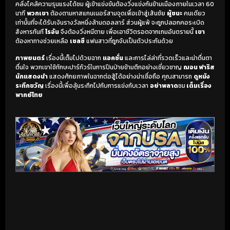
คลั่งไคล้ความรุนแรงได้ชม ผู้เข้าแข่งขันต้องวิ่งแข่งกันข้ามเมืองภายในเวลา 60
นาที
พวกเขา
ต้องตามหาสแกนเนอร์สามจุดเพื่อเข้าสู่เส้นชัย
ผู้ชนะ
คนเดียว
เท่านั้นที่จะได้รับเงินรางวัลหนึ่งล้านดอลลาร์ ส่วนผู้แพ้ จะถูกปลอกคอระเบิด
สังหารทันที
ไรอัน
จึงต้องวิ่งหนีตาย เพื่อเอาชีวิตรอดจากเกมอันตรายนี้
เขา
ต้องหาทางช่วยเหลือ
เชลซี
แฟนสาวที่ถูกจับเป็นตัวประกันด้วย
ภาพยนตร์
เรื่องนี้เต็มไปด้วยฉาก
แอคชั่น
และการไล่ล่าที่รวดเร็วและน่าตื่นตา
ตื่นใจ พวกเขาใช้ทักษะปาร์กัวร์ในการปีนป่ายข้ามตึกอย่างเชี่ยวชาญ
ฌอน ฟาริส
นักแสดงนำ
แสดงศักยภาพในฉากต่อสู้ได้อย่างน่าเชื่อถือ คุณสามารถ
ดูหนัง
ระทึกขวัญ
เรื่องนี้เพื่อลุ้นระทึกไปกับการแข่งกับเวลา
อย่าพลาด
ชม
เต็มเรื่อง
พากย์ไทย
เริ่มดูวิดีโอ