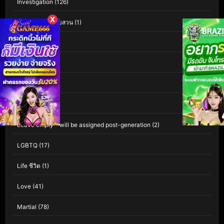
Investigation
(126)
X
Investigation สืบสวน
(1)
iQIYI
(60)
Isekai
(1)
Kaiju
(1)
Kids
(80)
Leave empty – will be assigned post-generation
(2)
LGBTQ
(17)
Life ชีวิต
(1)
Love
(41)
Martial
(78)