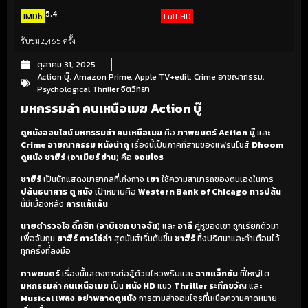
5.4
IMDb
Full HD
รับชม
2,465 ครั้ง
ตุลาคม 31, 2025
Action บู๊
,
Amazon Prime
,
Apple TV+edit
,
Crime อาชญากรรม
,
Psychological Thriller จิตวิทยา
มหกรรมล่า คนเหนือเมฆ Action บู๊
ดูหนังออนไลน์ มหกรรมล่า คนเหนือเมฆ
คือ
ภาพยนตร์
Action บู๊
และ
Crime อาชญากรรม
หนังน่าดู
เรื่องนี้เป็นภาคที่สามของแฟรนไชส์
Dhoom
ดูหนัง
ซาฮีร์
(
อาเมียร์ ข่าน
) คือ
จอมโจร
ซาฮีร์
เป็นนักแสดงมายากลที่เก่งกาจ
เขา
ใช้ความสามารถของตนเองในการ
ปล้นธนาคาร
ดู หนัง
เป้าหมายคือ
Western Bank of Chicago
การปล้น
นี้มีเบื้องหลัง
การแก้แค้น
นายตำรวจไจ ดิ๊กซิท
(
อาบิเชก บาจจัน
) และ
อาลี
คู่หูของเขา ถูกเรียกตัวมา
เพื่อจับกุม
ซาฮีร์
การไล่ล่า
สุดมันส์เริ่มต้นขึ้น
ซาฮีร์
ทิ้งปริศนาและคำเตือนไว้
ทุกครั้งที่ลงมือ
ภาพยนตร์
เรื่องนี้แสดงการต่อสู้ด้วยไหวพริบและ
ฉากแอ็กชัน
ที่ใหญ่โต
มหกรรมล่า คนเหนือเมฆ
เป็น
หนัง HD
แนว
Thriller ระทึกขวัญ
และ
Musical เพลง
อย่าพลาดดูหนัง
การตามล่าจอมโจรที่เหนือความคาดหมาย