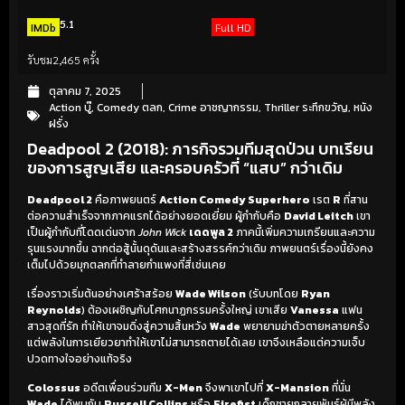
5.1
IMDb
Full HD
รับชม
2,465 ครั้ง
ตุลาคม 7, 2025
Action บู๊
,
Comedy ตลก
,
Crime อาชญากรรม
,
Thriller ระทึกขวัญ
,
หนัง
ฝรั่ง
Deadpool 2 (2018): ภารกิจรวมทีมสุดป่วน บทเรียน
ของการสูญเสีย และครอบครัวที่ “แสบ” กว่าเดิม
Deadpool 2
คือภาพยนตร์
Action Comedy Superhero
เรต
R
ที่สาน
ต่อความสำเร็จจากภาคแรกได้อย่างยอดเยี่ยม ผู้กำกับคือ
David Leitch
เขา
เป็นผู้กำกับที่โดดเด่นจาก
John Wick
เดดพูล 2
ภาคนี้เพิ่มความเกรียนและความ
รุนแรงมากขึ้น ฉากต่อสู้นั้นดุดันและสร้างสรรค์กว่าเดิม ภาพยนตร์เรื่องนี้ยังคง
เต็มไปด้วยมุกตลกที่ทำลายกำแพงที่สี่เช่นเคย
เรื่องราวเริ่มต้นอย่างเศร้าสร้อย
Wade Wilson
(รับบทโดย
Ryan
Reynolds
) ต้องเผชิญกับโศกนาฏกรรมครั้งใหญ่ เขาเสีย
Vanessa
แฟน
สาวสุดที่รัก ทำให้เขาจมดิ่งสู่ความสิ้นหวัง
Wade
พยายามฆ่าตัวตายหลายครั้ง
แต่พลังในการเยียวยาทำให้เขาไม่สามารถตายได้เลย เขาจึงเหลือแต่ความเจ็บ
ปวดทางใจอย่างแท้จริง
Colossus
อดีตเพื่อนร่วมทีม
X-Men
จึงพาเขาไปที่
X-Mansion
ที่นั่น
Wade
ได้พบกับ
Russell Collins
หรือ
Firefist
เด็กชายกลายพันธุ์ผู้มีพลัง