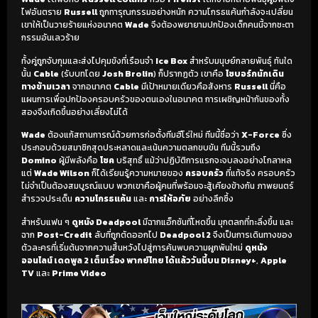
ไฟอันตราย
Russell
ถูกทารุณกรรมอย่างหนัก ความโกรธแค้นกำลังจะเปลี่ยน
เขาให้เป็นวายร้ายแห่งอนาคต
Wade
จึงต้องพยายามปกป้องเด็กคนนี้จากชะตา
กรรมอันเลวร้าย
ทั้งคู่ถูกจับกุมและส่งไปคุมขังที่เรือนจำ
Ice Box
สำหรับมนุษย์กลายพันธุ์ ทันใด
นั้น
Cable
(รับบทโดย
Josh Brolin
) ก็ปรากฏตัว เขาคือ
ไซบอร์กนักเดิน
ทางข้ามเวลา
จากอนาคต
Cable
มีเป้าหมายเดียวคือสังหาร
Russell
นี่คือ
แผนการเพื่อปกป้องครอบครัวของตนเองในอนาคต การเผชิญหน้ากันของทั้ง
สองจึงเกิดขึ้นอย่างเลี่ยงไม่ได้
Wade
ต้องแก้สถานการณ์ด้วยการก่อตั้งทีมฮีโร่ใหม่ ทีมนี้ชื่อว่า
X-Force
ซึ่ง
ประกอบด้วยสมาชิกสุดประหลาดและเน้นความตลกขบขัน ทีมนี้รวมถึง
Domino
ผู้มีพลังคือ
โชค
บริสุทธิ์ แม้ว่าปฏิบัติการแรกจะจบลงอย่างโกลาหล
แต่
Wade Wilson
ก็ได้เรียนรู้ความหมายของ
ครอบครัว
ที่แท้จริง ครอบครัว
ไม่จำเป็นต้องสมบูรณ์แบบ พวกเขาคือผู้คนที่พร้อมจะสู้เคียงข้างกัน ภาพยนตร์
สำรวจประเด็น
ความโกรธแค้น
และ
การให้อภัย
อย่างลึกซึ้ง
สำหรับแฟน ๆ
ดูหนัง Deadpool
มีฉากแอ็กชันที่โหดขึ้น มุกตลกที่ทะลึ่งขึ้น และ
ฉาก
Post-Credit
ลับที่ถูกตัดออกไป
Deadpool 2
จึงเป็นการเดินทางของ
ตัวละครที่เริ่มต้นจากความสิ้นหวังไปสู่การค้นพบความผูกพันใหม่
ดูหนัง
ออนไลน์ เดดพูล 2 เต็มเรื่อง พากย์ไทย ได้แล้ววันนี้บน Disney+
,
Apple
TV
และ
Prime Video