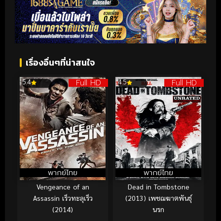
เรื่องอื่นๆที่น่าสนใจ
Full HD
Full HD
5.4
4.5
พากย์ไทย
พากย์ไทย
Vengeance of an
Dead in Tombstone
Assassin เร็วทะลุเร็ว
(2013) เพชฌฆาตพันธุ์
(2014)
นรก