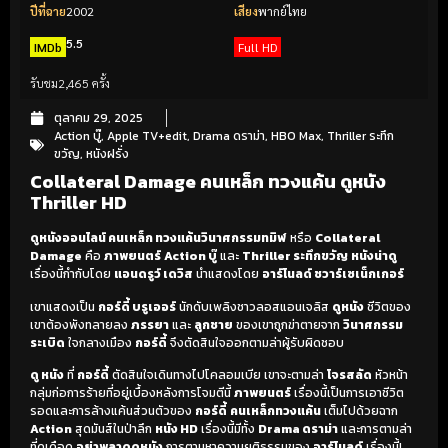
ปีที่ฉาย
2002
เสียง
พากย์ไทย
5.5
IMDb
Full HD
รับชม
2,465 ครั้ง
ตุลาคม 29, 2025
Action บู๊
,
Apple TV+edit
,
Drama ดราม่า
,
HBO Max
,
Thriller ระทึก
ขวัญ
,
หนังฝรั่ง
Collateral Damage คนเหล็ก ทวงแค้น ดูหนัง
Thriller HD
ดูหนังออนไลน์ คนเหล็ก ทวงแค้นวินาศกรรมทมิฬ
หรือ
Collateral
Damage
คือ
ภาพยนตร์
Action บู๊
และ
Thriller ระทึกขวัญ
หนังน่าดู
เรื่องนี้กำกับโดย
แอนดรูว์ เดวิส
นำแสดงโดย
อาร์โนลด์ ชวาร์เซเน็กเกอร์
เขาแสดงเป็น
กอร์ดี้ บรูเออร์
นักดับเพลิงชาวลอสแอนเจลิส
ดูหนัง
ชีวิตของ
เขาต้องพังทลายลง
ภรรยา
และ
ลูกชาย
ของเขาถูกฆ่าตายจาก
วินาศกรรม
ระเบิด
ใจกลางเมือง
กอร์ดี้
จึงตัดสินใจออกตามล่าผู้รับผิดชอบ
ดู หนัง
ที่
กอร์ดี้
ตัดสินใจเดินทางไปโคลอมเบีย เขาจะตามล่า
โจรสลัด
หัวหน้า
กลุ่มก่อการร้ายที่อยู่เบื้องหลังการโจมตีนี้
ภาพยนตร์
เรื่องนี้เป็นการเอาชีวิต
รอดและการล้างแค้นส่วนตัวของ
กอร์ดี้
คนเหล็กทวงแค้น
เต็มไปด้วยฉาก
Action
สุดมันส์ในป่าลึก
หนัง HD
เรื่องนี้มีทั้ง
Drama ดราม่า
และการตามล่า
ที่ดุเดือด
อย่าพลาดดูหนัง
การตามหาความยุติธรรมของ
อาร์โนลด์
เรื่องนี้!