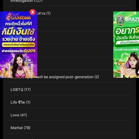
Investigation
(127)
X
Investigation สืบสวน
(1)
iQIYI
(60)
Isekai
(1)
Kaiju
(1)
Kids
(81)
Leave empty – will be assigned post-generation
(2)
LGBTQ
(17)
Life ชีวิต
(1)
Love
(41)
Martial
(78)