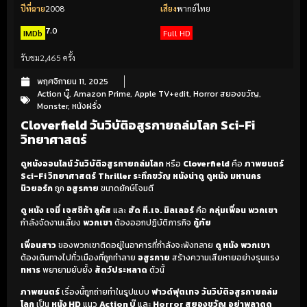
ปีที่ฉาย
2008
เสียง
พากย์ไทย
7.0
IMDb
Full HD
รับชม
2,465 ครั้ง
พฤศจิกายน 11, 2025
Action บู๊
,
Amazon Prime
,
Apple TV+edit
,
Horror สยองขวัญ
,
Monster
,
หนังฝรั่ง
Cloverfield วันวิบัติอสูรกายถล่มโลก Sci-Fi
วิทยาศาสตร์
ดูหนังออนไลน์ วันวิบัติอสูรกายถล่มโลก
หรือ
Cloverfield
คือ
ภาพยนตร์
Sci-Fi วิทยาศาสตร์
Thriller ระทึกขวัญ
หนังน่าดู
ดูหนัง
มหานคร
นิวยอร์ก
ถูก
อสูรกาย
ขนาดยักษ์โจมตี
ดู หนัง
เจมี่
เจสซิก้า ลูคัส
และ
ฮัด
ที.เจ. มิลเลอร์
คือ
กลุ่มเพื่อน
พวกเขา
กำลังจัดงานเลี้ยง
พวกเขา
ต้องออกปฏิบัติภารกิจ
กู้ภัย
เพื่อนสาว
ของพวกเขาติดอยู่ในอาคารที่กำลังจะพังทลาย
ดู หนัง
พวกเขา
ต้องเดินทางไปทั่วเมืองที่ถูกทำลาย
อสูรกาย
สร้างความเสียหายอย่างรุนแรง
ทหาร
พยายามยับยั้ง
สัตว์ประหลาด
ตัวนี้
ภาพยนตร์
เรื่องนี้ถูกถ่ายทำในรูปแบบ
ฟาวด์ฟุตเทจ
วันวิบัติอสูรกายถล่ม
โลก
เป็น
หนัง HD
แนว
Action บู๊
และ
Horror สยองขวัญ
อย่าพลาดดู