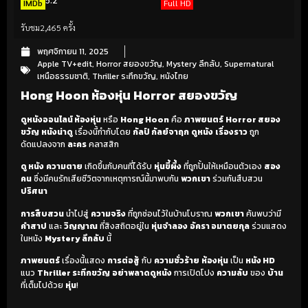
IMDb
Full HD
รับชม
2,465 ครั้ง
พฤศจิกายน 11, 2025
Apple TV+edit
,
Horror สยองขวัญ
,
Mystery ลึกลับ
,
Supernatural
เหนือธรรมชาติ
,
Thriller ระทึกขวัญ
,
หนังไทย
Hong Hoon ห้องหุ่น Horror สยองขวัญ
ดูหนังออนไลน์ ห้องหุ่น
หรือ
Hong Hoon
คือ
ภาพยนตร์
Horror สยอง
ขวัญ
หนังน่าดู
เรื่องนี้กำกับโดย
กัลป์ กัลย์จาฤก
ดูหนัง
เรื่องราว
ถูก
ดัดแปลงจาก
ละคร
คลาสสิก
ดู หนัง
ความตาย
เกิดขึ้นกับคนที่ได้รับ
หุ่นขี้ผึ้ง
ที่ถูกปั้นให้เหมือนตัวเอง
สอง
คน
ซึ่งมีคนรักเสียชีวิตจากเหตุการณ์นี้มาพบกัน
พวกเขา
ร่วมกันสืบสวน
ปริศนา
การสืบสวน
นำไปสู่
ความจริง
ที่ถูกซ่อนไว้ในบ้านโบราณ
พวกเขา
ค้นพบว่ามี
คำสาป
และ
วิญญาณ
ที่สิงสถิตอยู่ใน
หุ่นจำลอง
อัครา อมาตยกุล
ร่วมแสดง
ในหนัง
Mystery ลึกลับ
นี้
ภาพยนตร์
เรื่องนี้แสดง
การต่อสู้
กับ
ความชั่วร้าย
ห้องหุ่น
เป็น
หนัง HD
แนว
Thriller ระทึกขวัญ
อย่าพลาดดูหนัง
การเปิดโปง
ความลับ
ของ
บ้าน
ที่เต็มไปด้วย
หุ่น
!