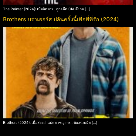
The Painter (2024): เมื่อจิตรกร…ถูกอดีต CIA ดึงกล […]
Brothers บราเธอร์ส ปล้นครั้งนี้เพื่อพี่ที่รัก (2024)
Brothers (2024): เมื่อสองฝาแฝดอาชญากร…ต้องร่วมมือ […]