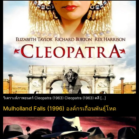
วิเคราะห์ภาพยนตร์ Cleopatra (1963) Cleopatra (1963) คลี […]
Mulholland Falls (1996) องค์กรเถื่อนพันธุ์โหด