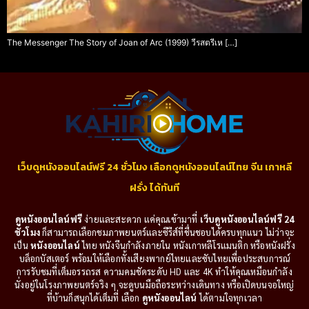
The Messenger The Story of Joan of Arc (1999) วีรสตรีเห […]
เว็บดูหนังออนไลน์ฟรี 24 ชั่วโมง เลือกดูหนังออนไลน์ไทย จีน เกาหลี
ฝรั่ง ได้ทันที
ดูหนังออนไลน์ฟรี
ง่ายและสะดวก แค่คุณเข้ามาที่
เว็บดูหนังออนไลน์ฟรี 24
ชั่วโมง
ก็สามารถเลือกชมภาพยนตร์และซีรีส์ที่ชื่นชอบได้ครบทุกแนว ไม่ว่าจะ
เป็น
หนังออนไลน์
ไทย หนังจีนกำลังภายใน หนังเกาหลีโรแมนติก หรือหนังฝรั่ง
บล็อกบัสเตอร์ พร้อมให้เลือกทั้งเสียงพากย์ไทยและซับไทยเพื่อประสบการณ์
การรับชมที่เต็มอรรถรส ความคมชัดระดับ HD และ 4K ทำให้คุณเหมือนกำลัง
นั่งอยู่ในโรงภาพยนตร์จริง ๆ จะดูบนมือถือระหว่างเดินทาง หรือเปิดบนจอใหญ่
ที่บ้านก็สนุกได้เต็มที่ เลือก
ดูหนังออนไลน์
ได้ตามใจทุกเวลา