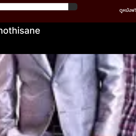
ดูหนังฟร
othisane