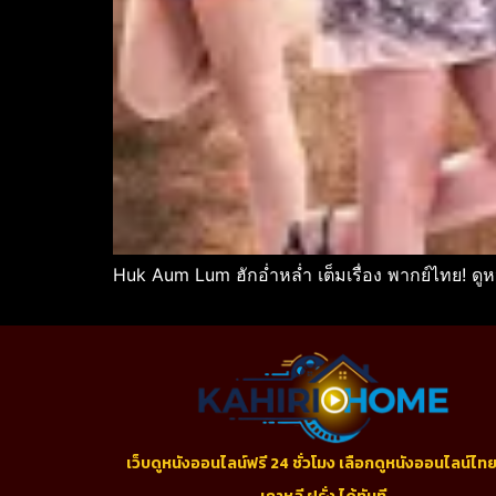
Huk Aum Lum ฮักอ่ำหล่ำ เต็มเรื่อง พากย์ไทย! ดู
เว็บดูหนังออนไลน์ฟรี 24 ชั่วโมง เลือกดูหนังออนไลน์ไทย