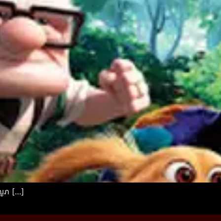
ผจญภ […]