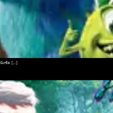
นังชัด […]