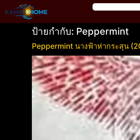
ป้ายกำกับ:
Peppermint
Peppermint นางฟ้าห่ากระสุน (2