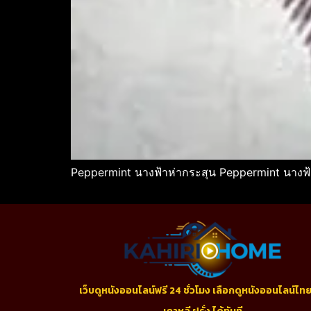
Peppermint นางฟ้าห่ากระสุน Peppermint นางฟ้า
เว็บดูหนังออนไลน์ฟรี 24 ชั่วโมง เลือกดูหนังออนไลน์ไทย