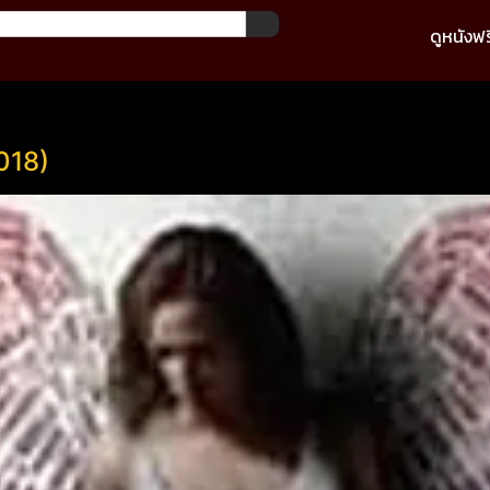
ดูหนังฟร
018)