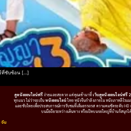
ี่ซับซ้อน […]
ดูหนังออนไลน์ฟรี
ง่ายและสะดวก แค่คุณเข้ามาที่
เว็บดูหนังออนไลน์ฟรี 2
ทุกแนว ไม่ว่าจะเป็น
หนังออนไลน์
ไทย หนังจีนกำลังภายใน หนังเกาหลีโรแมนติ
และซับไทยเพื่อประสบการณ์การรับชมที่เต็มอรรถรส ความคมชัดระดับ HD แล
บนมือถือระหว่างเดินทาง หรือเปิดบนจอใหญ่ที่บ้านก็สนุกได้เ
 จีน