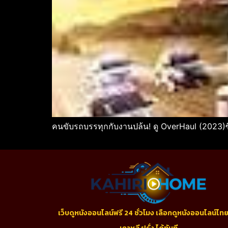
คนขับรถบรรทุกกับงานปล้น! ดู OverHaul (2023)
เว็บดูหนังออนไลน์ฟรี 24 ชั่วโมง เลือกดูหนังออนไลน์ไทย