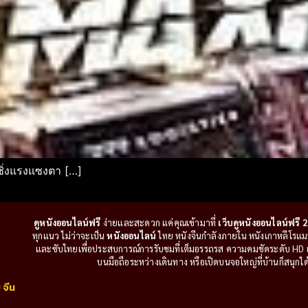
ซิ่งแรงแซงตา […]
ดูหนังออนไลน์ฟรี
ง่ายและสะดวก แค่คุณเข้ามาที่
เว็บดูหนังออนไลน์ฟรี 2
ทุกแนว ไม่ว่าจะเป็น
หนังออนไลน์
ไทย หนังจีนกำลังภายใน หนังเกาหลีโรแมนติ
และซับไทยเพื่อประสบการณ์การรับชมที่เต็มอรรถรส ความคมชัดระดับ HD แล
บนมือถือระหว่างเดินทาง หรือเปิดบนจอใหญ่ที่บ้านก็สนุกได้เ
 จีน