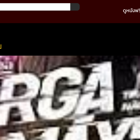
ดูหนังฟร
ย