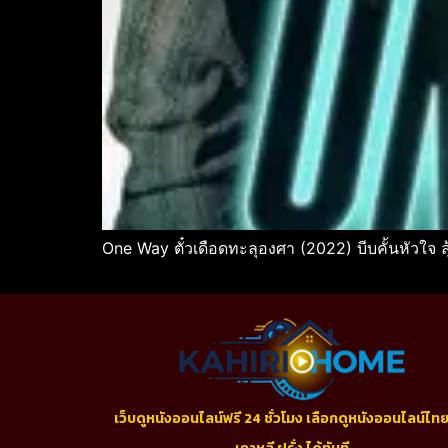
One Way ตั๋วเดือดทะลุองศา (2022) บีบคั้นหัวใจ ล
เว็บดูหนังออนไลน์ฟรี 24 ชั่วโมง เลือกดูหนังออนไลน์ไทย