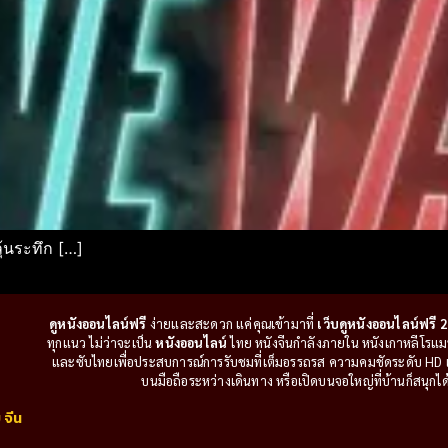
ุ้นระทึก […]
ดูหนังออนไลน์ฟรี
ง่ายและสะดวก แค่คุณเข้ามาที่
เว็บดูหนังออนไลน์ฟรี 2
ทุกแนว ไม่ว่าจะเป็น
หนังออนไลน์
ไทย หนังจีนกำลังภายใน หนังเกาหลีโรแมนติ
และซับไทยเพื่อประสบการณ์การรับชมที่เต็มอรรถรส ความคมชัดระดับ HD แล
บนมือถือระหว่างเดินทาง หรือเปิดบนจอใหญ่ที่บ้านก็สนุกได้เ
 จีน