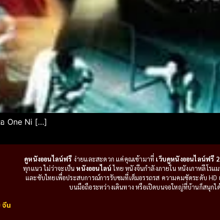
่อ One Ni […]
ดูหนังออนไลน์ฟรี
ง่ายและสะดวก แค่คุณเข้ามาที่
เว็บดูหนังออนไลน์ฟรี 2
ทุกแนว ไม่ว่าจะเป็น
หนังออนไลน์
ไทย หนังจีนกำลังภายใน หนังเกาหลีโรแมนติ
และซับไทยเพื่อประสบการณ์การรับชมที่เต็มอรรถรส ความคมชัดระดับ HD แล
บนมือถือระหว่างเดินทาง หรือเปิดบนจอใหญ่ที่บ้านก็สนุกได้เ
 จีน