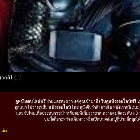
พากย์ไ […]
ดูหนังออนไลน์ฟรี
ง่ายและสะดวก แค่คุณเข้ามาที่
เว็บดูหนังออนไลน์ฟรี 2
ทุกแนว ไม่ว่าจะเป็น
หนังออนไลน์
ไทย หนังจีนกำลังภายใน หนังเกาหลีโรแมนติ
และซับไทยเพื่อประสบการณ์การรับชมที่เต็มอรรถรส ความคมชัดระดับ HD แล
บนมือถือระหว่างเดินทาง หรือเปิดบนจอใหญ่ที่บ้านก็สนุกได้เ
 จีน