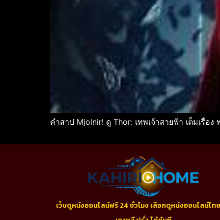
คำสาป Mjolnir! ดู Thor: เทพเจ้าสายฟ้า เต็มเรื่อง 
เว็บดูหนังออนไลน์ฟรี 24 ชั่วโมง เลือกดูหนังออนไลน์ไทย