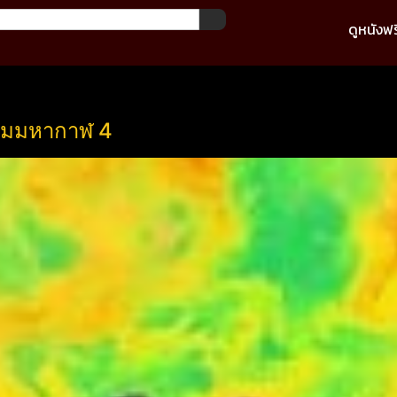
ดูหนังฟร
ีมมหากาฬ 4