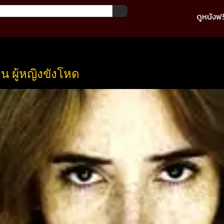
ดูหนังฟร
น ผู้หญิงขังโหด