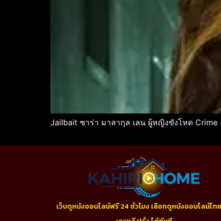
Jailbait ซาร่า มาลากุล เลน ผู้หญิงขังโหด Cri
เว็บดูหนังออนไลน์ฟรี 24 ชั่วโมง เลือกดูหนังออนไลน์ไทย