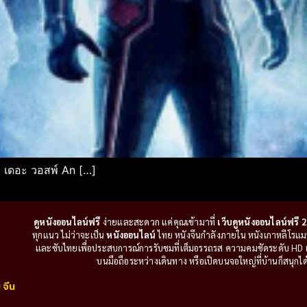
เดอะ วอสพ์ An […]
ดูหนังออนไลน์ฟรี
ง่ายและสะดวก แค่คุณเข้ามาที่
เว็บดูหนังออนไลน์ฟรี 2
ทุกแนว ไม่ว่าจะเป็น
หนังออนไลน์
ไทย หนังจีนกำลังภายใน หนังเกาหลีโรแมนติ
และซับไทยเพื่อประสบการณ์การรับชมที่เต็มอรรถรส ความคมชัดระดับ HD แล
บนมือถือระหว่างเดินทาง หรือเปิดบนจอใหญ่ที่บ้านก็สนุกได้เ
 จีน