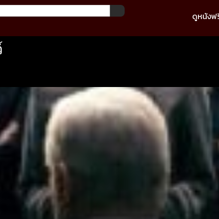
ดูหนังฟร
์