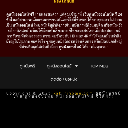
ฝรั่ง ได้ทันที
ดูหนังออนไลน์ฟรี
ง่ายและสะดวก แค่คุณเข้ามาที่
เว็บดูหนังออนไลน์ฟรี 24
ชั่วโมง
ก็สามารถเลือกชมภาพยนตร์และซีรีส์ที่ชื่นชอบได้ครบทุกแนว ไม่ว่าจะ
เป็น
หนังออนไลน์
ไทย หนังจีนกำลังภายใน หนังเกาหลีโรแมนติก หรือหนังฝรั่ง
บล็อกบัสเตอร์ พร้อมให้เลือกทั้งเสียงพากย์ไทยและซับไทยเพื่อประสบการณ์
การรับชมที่เต็มอรรถรส ความคมชัดระดับ HD และ 4K ทำให้คุณเหมือนกำลัง
นั่งอยู่ในโรงภาพยนตร์จริง ๆ จะดูบนมือถือระหว่างเดินทาง หรือเปิดบนจอใหญ่
ที่บ้านก็สนุกได้เต็มที่ เลือก
ดูหนังออนไลน์
ได้ตามใจทุกเวลา
ดูหนังฟรี
ดูหนังออนไลน์
TOP IMDB
ติดต่อ / ขอหนัง
Copyright © 2025
kahirihome.com
ดูหนังพากย์
ไทย ดูหนังซับไทย หนังออนไลน์ใหม่ ซีรีส์ฝรั่ง